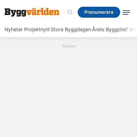
Prenumerera
Prenumerera
Nyheter
Projektnytt
Stora Byggdagen
Årets Byggchef
Krö