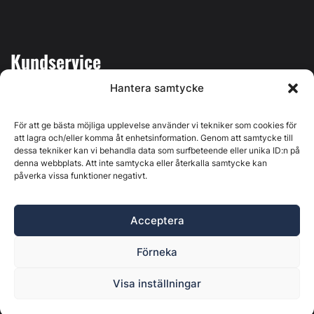
Kundservice
Hantera samtycke
Mina sidor
Kontakta oss
För att ge bästa möjliga upplevelse använder vi tekniker som cookies för
att lagra och/eller komma åt enhetsinformation. Genom att samtycke till
dessa tekniker kan vi behandla data som surfbeteende eller unika ID:n på
denna webbplats. Att inte samtycka eller återkalla samtycke kan
påverka vissa funktioner negativt.
Byggvärlden produceras av
Svenska Media i Ljusdal AB
,
Östernäsvägen 1, 827 32 Ljusdal, org.nr: 556625-6425 -
Acceptera
Ansvarig utgivare: Henrik Ekberg. Innehållet på denna
webbplats är upphovsrättsligt skyddat. Ange källa vid citering.
Förneka
Byggvärlden är en del av
Marknadsdatagruppen
.
Policy för datahantering, integritet och cookies
Visa inställningar