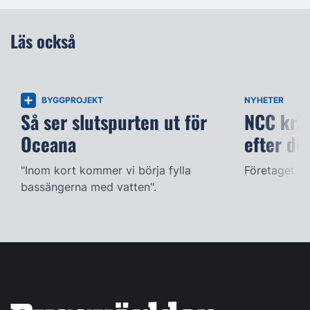
Läs också
BYGGPROJEKT
NYHETER
Så ser slutspurten ut för
NCC kräv
Oceana
efter dö
"Inom kort kommer vi börja fylla
Företaget ac
bassängerna med vatten".