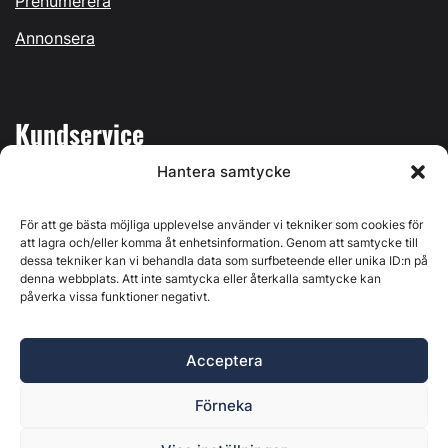
Prenumerera
Annonsera
Kundservice
Hantera samtycke
Mina sidor
Kontakta oss
För att ge bästa möjliga upplevelse använder vi tekniker som cookies för
att lagra och/eller komma åt enhetsinformation. Genom att samtycke till
dessa tekniker kan vi behandla data som surfbeteende eller unika ID:n på
denna webbplats. Att inte samtycka eller återkalla samtycke kan
påverka vissa funktioner negativt.
Byggvärlden produceras av
Svenska Media i Ljusdal AB
,
Östernäsvägen 1, 827 32 Ljusdal, org.nr: 556625-6425 -
Acceptera
Ansvarig utgivare: Henrik Ekberg. Innehållet på denna
webbplats är upphovsrättsligt skyddat. Ange källa vid citering.
Förneka
Byggvärlden är en del av
Marknadsdatagruppen
.
Policy för datahantering, integritet och cookies