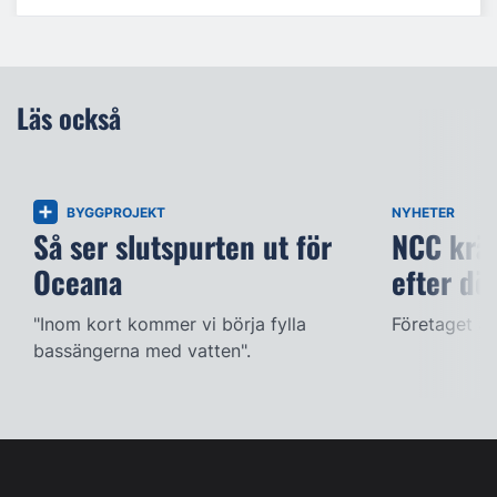
Läs också
BYGGPROJEKT
NYHETER
Så ser slutspurten ut för
NCC kräv
Oceana
efter dö
"Inom kort kommer vi börja fylla
Företaget ac
bassängerna med vatten".