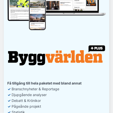
Få tillgång till hela paketet med bland annat
✓
Branschnyheter & Reportage
✓
D
jupgående analyser
✓
Debatt
& Krönikor
✓
Pågeånde projekt
✓
Statistik