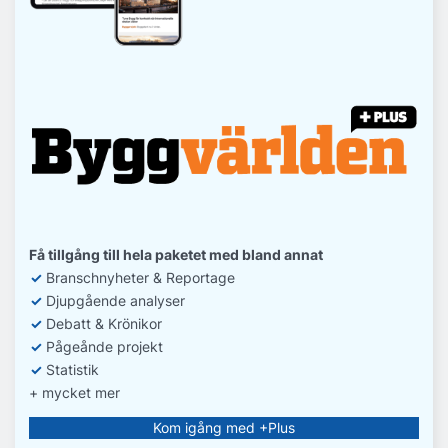
Få tillgång till hela paketet med bland annat
✓
Branschnyheter & Reportage
✓
D
jupgående analyser
✓
Debatt
& Krönikor
✓
Pågeånde projekt
✓
Statistik
+ mycket mer
Kom igång med +Plus