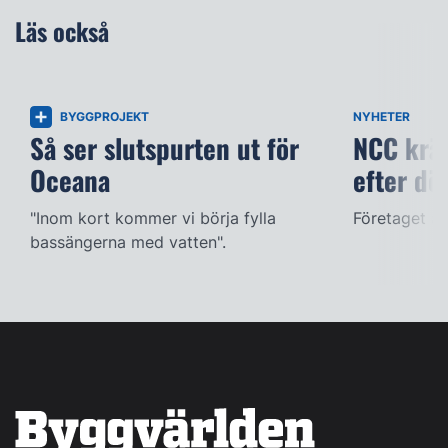
Läs också
BYGGPROJEKT
NYHETER
Så ser slutspurten ut för
NCC kräv
Oceana
efter dö
"Inom kort kommer vi börja fylla
Företaget ac
bassängerna med vatten".