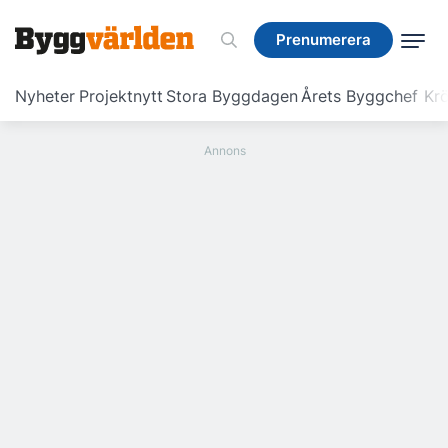
Prenumerera
Prenumerera
Nyheter
Projektnytt
Stora Byggdagen
Årets Byggchef
Krö