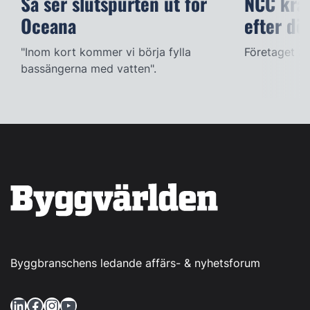
Så ser slutspurten ut för
NCC kräv
Oceana
efter dö
"Inom kort kommer vi börja fylla
Företaget ac
bassängerna med vatten".
Byggbranschens ledande affärs- & nyhetsforum
LinkedIn
Facebook
Instagram
YouTube