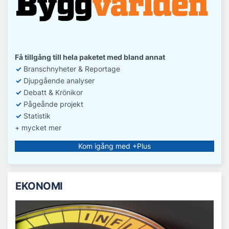
Få tillgång till hela paketet med bland annat
✓
Branschnyheter & Reportage
✓
D
jupgående analyser
✓
Debatt
& Krönikor
✓
Pågeånde projekt
✓
Statistik
+ mycket mer
Kom igång med +Plus
EKONOMI