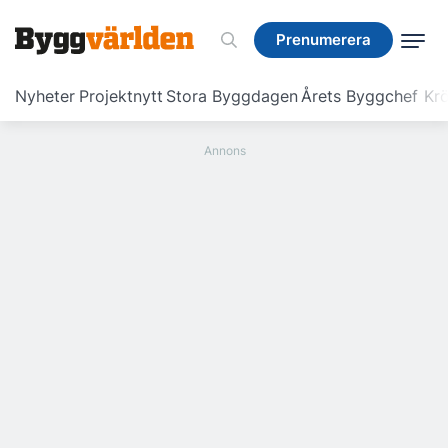
Prenumerera
Prenumerera
Nyheter
Projektnytt
Stora Byggdagen
Årets Byggchef
Krö