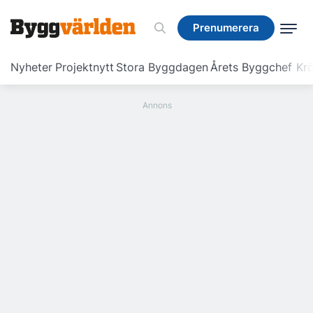
Prenumerera
Prenumerera
Nyheter
Projektnytt
Stora Byggdagen
Årets Byggchef
Krö