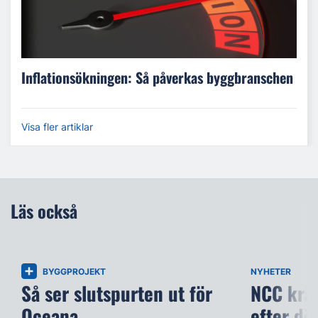
Inflationsökningen: Så påverkas byggbranschen
Visa fler artiklar
Läs också
BYGGPROJEKT
NYHETER
Så ser slutspurten ut för
NCC kräv
Oceana
efter dö