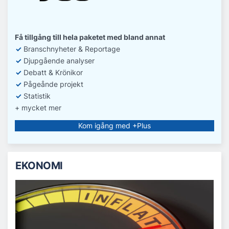
Få tillgång till hela paketet med bland annat
✓
Branschnyheter & Reportage
✓
D
jupgående analyser
✓
Debatt
& Krönikor
✓
Pågeånde projekt
✓
Statistik
+ mycket mer
Kom igång med +Plus
EKONOMI