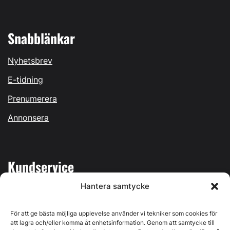
Snabblänkar
Nyhetsbrev
E-tidning
Prenumerera
Annonsera
Kundservice
Hantera samtycke
Mina sidor
Kontakta oss
För att ge bästa möjliga upplevelse använder vi tekniker som cookies för
att lagra och/eller komma åt enhetsinformation. Genom att samtycke till