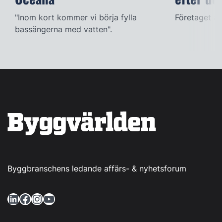
"Inom kort kommer vi börja fylla
Företaget ac
bassängerna med vatten".
Byggbranschens ledande affärs- & nyhetsforum
LinkedIn
Facebook
Instagram
YouTube