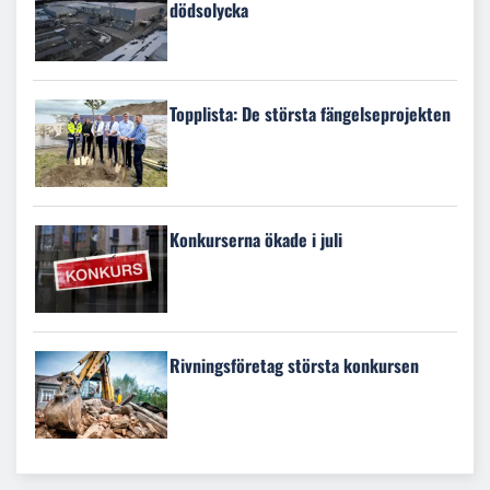
dödsolycka
Topplista: De största fängelseprojekten
Konkurserna ökade i juli
Rivningsföretag största konkursen