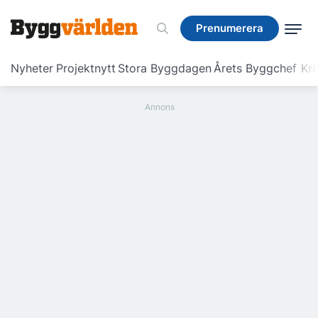
Prenumerera
Prenumerera
Nyheter
Projektnytt
Stora Byggdagen
Årets Byggchef
Krö