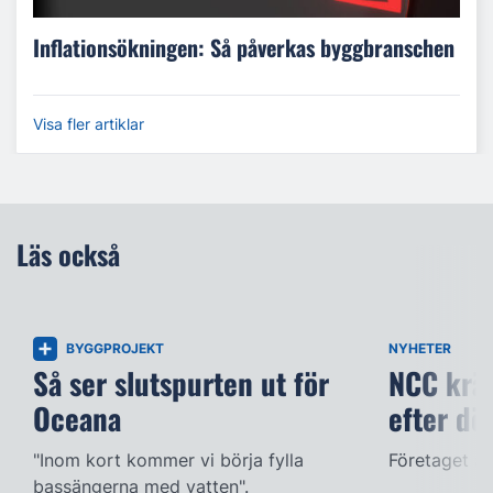
Inflationsökningen: Så påverkas byggbranschen
Visa fler artiklar
Läs också
BYGGPROJEKT
NYHETER
Så ser slutspurten ut för
NCC kräv
Oceana
efter dö
"Inom kort kommer vi börja fylla
Företaget ac
bassängerna med vatten".