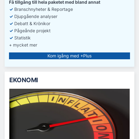
Få tillgång till hela paketet med bland annat
✓
Branschnyheter & Reportage
✓
D
jupgående analyser
✓
Debatt
& Krönikor
✓
Pågeånde projekt
✓
Statistik
+ mycket mer
Kom igång med +Plus
EKONOMI