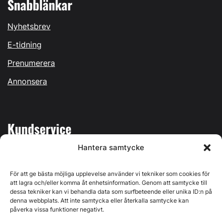
Snabblänkar
Nyhetsbrev
E-tidning
Prenumerera
Annonsera
Kundservice
Hantera samtycke
Mina sidor
Kontakta oss
För att ge bästa möjliga upplevelse använder vi tekniker som cookies för
att lagra och/eller komma åt enhetsinformation. Genom att samtycke till
dessa tekniker kan vi behandla data som surfbeteende eller unika ID:n på
denna webbplats. Att inte samtycka eller återkalla samtycke kan
påverka vissa funktioner negativt.
Byggvärlden produceras av
Svenska Media i Ljusdal AB
,