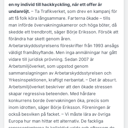
en ny individ till hackkyckling, när ett offer är
undanröjt.
– Ta Trafikverket, som drev en kampanj för
att få folk köra långsammare. Farterna ökade – tills
man införde övervakningskameror och höga böter, då
skedde ett trendbrott, säger Börje Eriksson. Försök att
förändra har skett genom åren.
Arbetarskyddsstyrelsens föreskrifter från 1993 ansågs
väldigt framåtsyftande. Men inga anmälningar har gått
vidare till juridisk prövning. Sedan 2007 är
Arbetsmiljöverket, som uppstod genom
sammanslagningen av Arbetarskyddsstyrelsen och
Yrkesinspektionen, kraftigt nerbantat. – Det är absurt.
Arbetsmiljöverket beskriver att den ökade stressen
skapar regressiva beteenden. Med hårdare
konkurrens borde övervakningen öka, precis som
inom idrotten, säger Börje Eriksson. Föreningen är
också besviken på facket. – Vi måste lära av övriga
Europa hur man hittar ett alternativ. De fackliga
representanterna är kollektivt valda och eftersom de