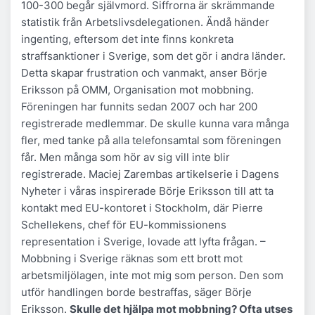
100-300 begår självmord. Siffrorna är skrämmande
statistik från Arbetslivsdelegationen. Ändå händer
ingenting, eftersom det inte finns konkreta
straffsanktioner i Sverige, som det gör i andra länder.
Detta skapar frustration och vanmakt, anser Börje
Eriksson på OMM, Organisation mot mobbning.
Föreningen har funnits sedan 2007 och har 200
registrerade medlemmar. De skulle kunna vara många
fler, med tanke på alla telefonsamtal som föreningen
får. Men många som hör av sig vill inte blir
registrerade. Maciej Zarembas artikelserie i Dagens
Nyheter i våras inspirerade Börje Eriksson till att ta
kontakt med EU-kontoret i Stockholm, där Pierre
Schellekens, chef för EU-kommissionens
representation i Sverige, lovade att lyfta frågan. –
Mobbning i Sverige räknas som ett brott mot
arbetsmiljölagen, inte mot mig som person. Den som
utför handlingen borde bestraffas, säger Börje
Eriksson.
Skulle det hjälpa mot mobbning? Ofta utses