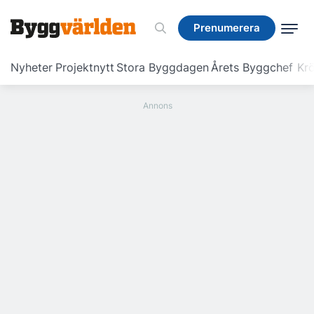
Prenumerera
Prenumerera
Nyheter
Projektnytt
Stora Byggdagen
Årets Byggchef
Krö