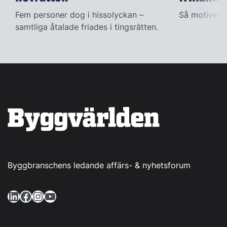
Fem personer dog i hissolyckan –
Så motivera
samtliga åtalade friades i tingsrätten.
Byggbranschens ledande affärs- & nyhetsforum
LinkedIn
Facebook
Instagram
YouTube