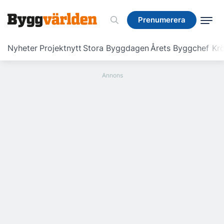
Prenumerera
Prenumerera
Nyheter
Projektnytt
Stora Byggdagen
Årets Byggchef
Krö