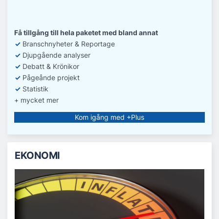
Få tillgång till hela paketet med bland annat
✓
Branschnyheter & Reportage
✓
D
jupgående analyser
✓
Debatt
& Krönikor
✓
Pågeånde projekt
✓
Statistik
+ mycket mer
Kom igång med +Plus
EKONOMI