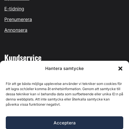
E-tidning
Prenumerera
Annonsera
Kundservice
Hantera samtycke
Mina sidor
Kontakta oss
För att ge bästa möjliga upplevelse använder vi tekniker som cookies för
att lagra och/eller komma åt enhetsinformation. Genom att samtycke till
dessa tekniker kan vi behandla data som surfbeteende eller unika ID:n på
denna webbplats. Att inte samtycka eller återkalla samtycke kan
påverka vissa funktioner negativt.
Byggvärlden produceras av
Svenska Media i Ljusdal AB
,
Östernäsvägen 1, 827 32 Ljusdal, org.nr: 556625-6425 -
Acceptera
Ansvarig utgivare: Henrik Ekberg. Innehållet på denna