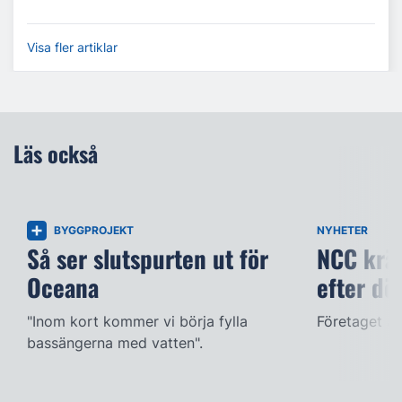
Visa fler artiklar
Läs också
BYGGPROJEKT
NYHETER
Så ser slutspurten ut för
NCC kräv
Oceana
efter dö
"Inom kort kommer vi börja fylla
Företaget ac
bassängerna med vatten".