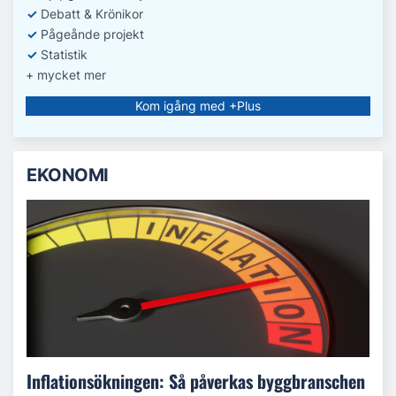
✓
Debatt
& Krönikor
✓
Pågeånde projekt
✓
Statistik
+ mycket mer
Kom igång med +Plus
EKONOMI
Inflationsökningen: Så påverkas byggbranschen