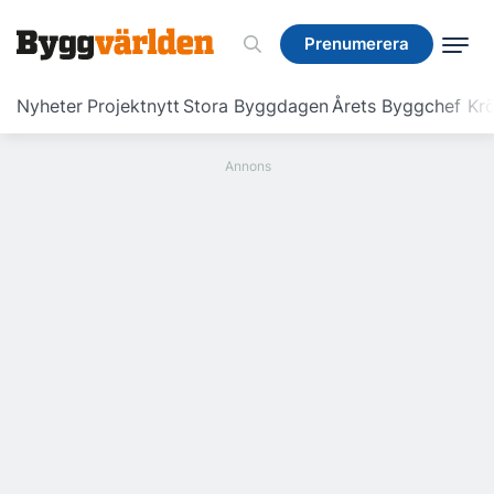
Prenumerera
Prenumerera
Nyheter
Projektnytt
Stora Byggdagen
Årets Byggchef
Krö