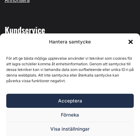
Kundservice
Hantera samtycke
Mina sidor
Kontakta oss
För att ge bästa möjliga upplevelse använder vi tekniker som cookies för
att lagra och/eller komma åt enhetsinformation. Genom att samtycke till
dessa tekniker kan vi behandla data som surfbeteende eller unika ID:n på
denna webbplats. Att inte samtycka eller återkalla samtycke kan
påverka vissa funktioner negativt.
Byggvärlden produceras av
Svenska Media i Ljusdal AB
,
Östernäsvägen 1, 827 32 Ljusdal, org.nr: 556625-6425 -
Acceptera
Ansvarig utgivare: Henrik Ekberg. Innehållet på denna
webbplats är upphovsrättsligt skyddat. Ange källa vid citering.
Förneka
Byggvärlden är en del av
Marknadsdatagruppen
.
Policy för datahantering, integritet och cookies
Visa inställningar