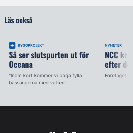
Läs också
BYGGPROJEKT
NYHETER
Så ser slutspurten ut för
NCC kräv
Oceana
efter dö
"Inom kort kommer vi börja fylla
Företaget ac
bassängerna med vatten".