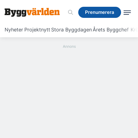
Prenumerera
Prenumerera
Nyheter
Projektnytt
Stora Byggdagen
Årets Byggchef
Krö