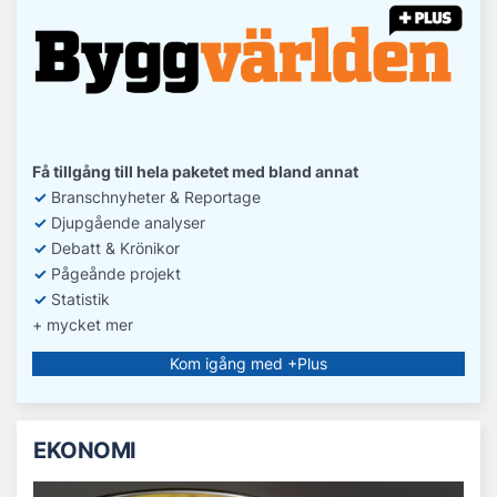
Få tillgång till hela paketet med bland annat
✓
Branschnyheter & Reportage
✓
D
jupgående analyser
✓
Debatt
& Krönikor
✓
Pågeånde projekt
✓
Statistik
+ mycket mer
Kom igång med +Plus
EKONOMI