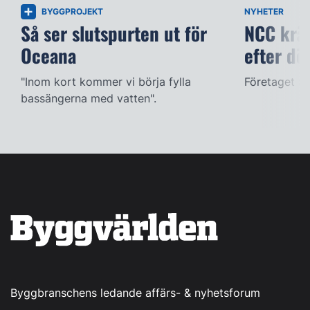
BYGGPROJEKT
NYHETER
Så ser slutspurten ut för
NCC kräv
Oceana
efter dö
"Inom kort kommer vi börja fylla
Företaget ac
bassängerna med vatten".
Byggbranschens ledande affärs- & nyhetsforum