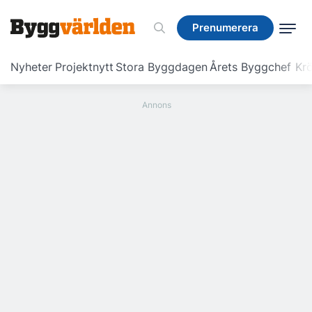
Prenumerera
Prenumerera
Nyheter
Projektnytt
Stora Byggdagen
Årets Byggchef
Krö