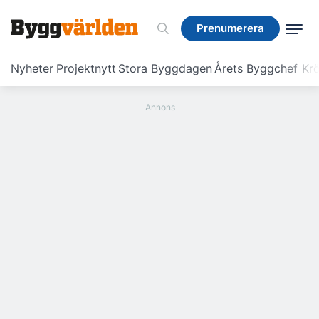
Prenumerera
Prenumerera
Nyheter
Projektnytt
Stora Byggdagen
Årets Byggchef
Krö