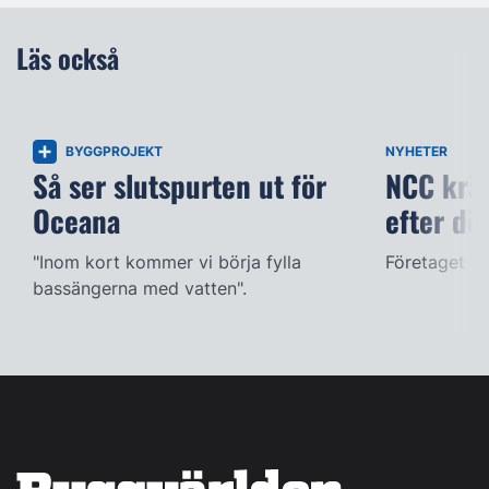
Läs också
BYGGPROJEKT
NYHETER
Så ser slutspurten ut för
NCC kräv
Oceana
efter dö
"Inom kort kommer vi börja fylla
Företaget ac
bassängerna med vatten".