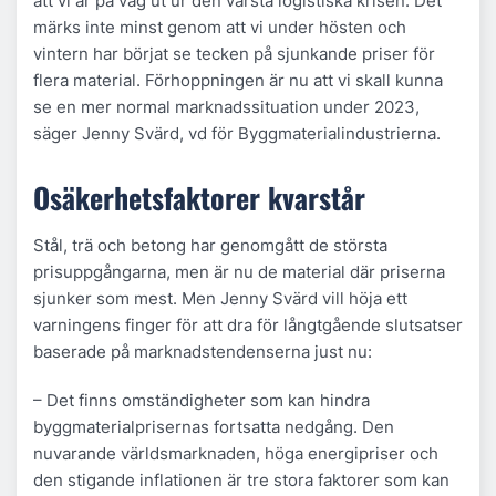
att vi är på väg ut ur den värsta logistiska krisen. Det
märks inte minst genom att vi under hösten och
vintern har börjat se tecken på sjunkande priser för
flera material. Förhoppningen är nu att vi skall kunna
se en mer normal marknadssituation under 2023,
säger Jenny Svärd, vd för Byggmaterialindustrierna.
Osäkerhetsfaktorer kvarstår
Stål, trä och betong har genomgått de största
prisuppgångarna, men är nu de material där priserna
sjunker som mest. Men Jenny Svärd vill höja ett
varningens finger för att dra för långtgående slutsatser
baserade på marknadstendenserna just nu:
– Det finns omständigheter som kan hindra
byggmaterialprisernas fortsatta nedgång. Den
nuvarande världsmarknaden, höga energipriser och
den stigande inflationen är tre stora faktorer som kan