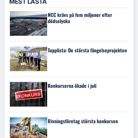
MEST LÄSTA
NCC krävs på fem miljoner efter
dödsolycka
Topplista: De största fängelseprojekten
Konkurserna ökade i juli
Rivningsföretag största konkursen