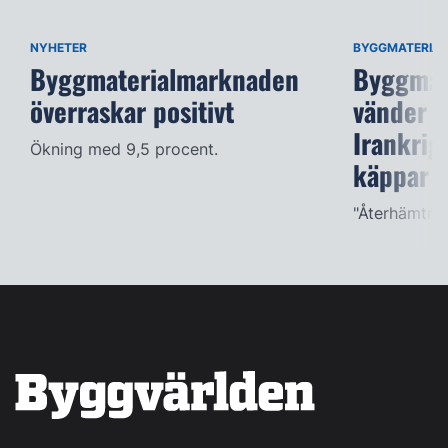
NYHETER
BYGGMATERIAL
Byggmaterialmarknaden
Byggmat
överraskar positivt
vänder 
Irankrig
Ökning med 9,5 procent.
käppar i
"Återhämtnin