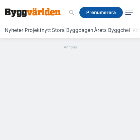
Prenumerera
Prenumerera
Nyheter
Projektnytt
Stora Byggdagen
Årets Byggchef
Krö