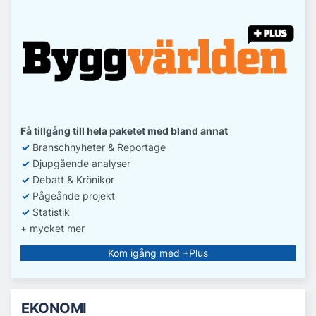
Få tillgång till hela paketet med bland annat
✓
Branschnyheter & Reportage
✓
D
jupgående analyser
✓
Debatt
& Krönikor
✓
Pågeånde projekt
✓
Statistik
+ mycket mer
Kom igång med +Plus
EKONOMI