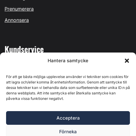
Prenumerera
Annonsera
Kundservice
Hantera samtycke
Mina sidor
Kontakta oss
För att ge bästa möjliga upplevelse använder vi tekniker som cookies för
att lagra och/eller komma åt enhetsinformation. Genom att samtycke till
dessa tekniker kan vi behandla data som surfbeteende eller unika ID:n på
denna webbplats. Att inte samtycka eller återkalla samtycke kan
påverka vissa funktioner negativt.
Byggvärlden produceras av
Svenska Media i Ljusdal AB
,
Östernäsvägen 1, 827 32 Ljusdal, org.nr: 556625-6425 -
Acceptera
Ansvarig utgivare: Henrik Ekberg. Innehållet på denna
webbplats är upphovsrättsligt skyddat. Ange källa vid citering.
Förneka
Byggvärlden är en del av
Marknadsdatagruppen
.