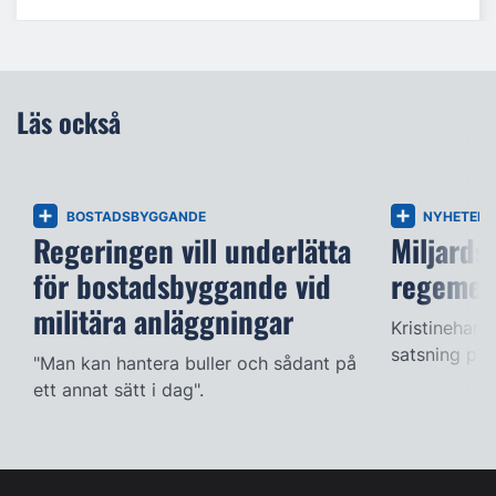
Läs också
BOSTADSBYGGANDE
NYHETER
Regeringen vill underlätta
Miljards
för bostadsbyggande vid
regemen
militära anläggningar
Kristinehamn
satsning på
"Man kan hantera buller och sådant på
ett annat sätt i dag".