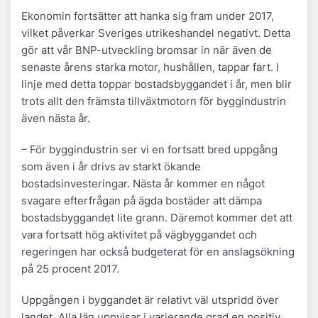
Ekonomin fortsätter att hanka sig fram under 2017,
vilket påverkar Sveriges utrikeshandel negativt. Detta
gör att vår BNP-utveckling bromsar in när även de
senaste årens starka motor, hushållen, tappar fart. I
linje med detta toppar bostadsbyggandet i år, men blir
trots allt den främsta tillväxtmotorn för byggindustrin
även nästa år.
– För byggindustrin ser vi en fortsatt bred uppgång
som även i år drivs av starkt ökande
bostadsinvesteringar. Nästa år kommer en något
svagare efterfrågan på ägda bostäder att dämpa
bostadsbyggandet lite grann. Däremot kommer det att
vara fortsatt hög aktivitet på vägbyggandet och
regeringen har också budgeterat för en anslagsökning
på 25 procent 2017.
Uppgången i byggandet är relativt väl utspridd över
landet. Alla län uppvisar i varierande grad en positiv