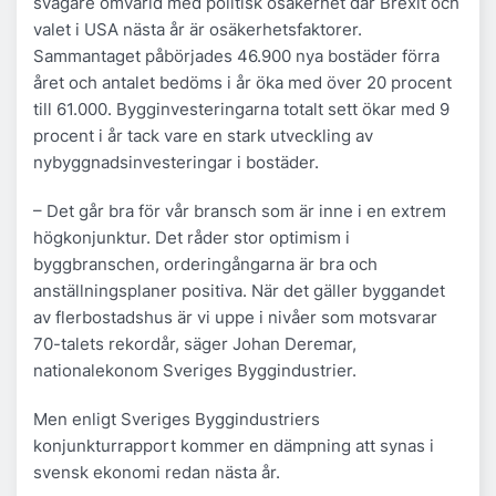
svagare omvärld med politisk osäkerhet där Brexit och
valet i USA nästa år är osäkerhetsfaktorer.
Sammantaget påbörjades 46.900 nya bostäder förra
året och antalet bedöms i år öka med över 20 procent
till 61.000. Bygginvesteringarna totalt sett ökar med 9
procent i år tack vare en stark utveckling av
nybyggnadsinvesteringar i bostäder.
– Det går bra för vår bransch som är inne i en extrem
högkonjunktur. Det råder stor optimism i
byggbranschen, orderingångarna är bra och
anställningsplaner positiva. När det gäller byggandet
av flerbostadshus är vi uppe i nivåer som motsvarar
70-talets rekordår, säger Johan Deremar,
nationalekonom Sveriges Byggindustrier.
Men enligt Sveriges Byggindustriers
konjunkturrapport kommer en dämpning att synas i
svensk ekonomi redan nästa år.