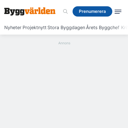
Prenumerera
Prenumerera
Nyheter
Projektnytt
Stora Byggdagen
Årets Byggchef
Krö