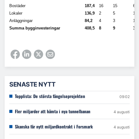
Bostäder
187,4
16
15
6
Lokaler
136,9
2
5
1
Anläggningar
84,2
4
3
1
Summa bygginvesteringar
408,5
8
9
3
SENASTE NYTT
Topplista: De största fängelseprojekten
09:02
Fler miljarder att hämta i nya tunnelbanan
4 augusti
Skanska får nytt miljardkontrakt i Forsmark
4 augusti