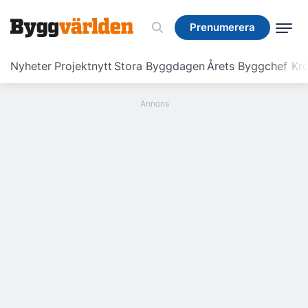
Prenumerera
Prenumerera
Nyheter
Projektnytt
Stora Byggdagen
Årets Byggchef
Krö