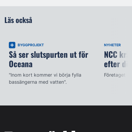
Läs också
BYGGPROJEKT
NYHETER
Så ser slutspurten ut för
NCC kräv
Oceana
efter dö
"Inom kort kommer vi börja fylla
Företaget ac
bassängerna med vatten".