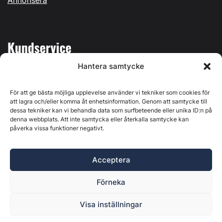
Kundservice
Hantera samtycke
Mina sidor
Kontakta oss
För att ge bästa möjliga upplevelse använder vi tekniker som cookies för
att lagra och/eller komma åt enhetsinformation. Genom att samtycke till
dessa tekniker kan vi behandla data som surfbeteende eller unika ID:n på
denna webbplats. Att inte samtycka eller återkalla samtycke kan
påverka vissa funktioner negativt.
Byggvärlden produceras av
Svenska Media i Ljusdal AB
,
Östernäsvägen 1, 827 32 Ljusdal, org.nr: 556625-6425 -
Acceptera
Ansvarig utgivare: Henrik Ekberg. Innehållet på denna
webbplats är upphovsrättsligt skyddat. Ange källa vid citering.
Förneka
Byggvärlden är en del av
Marknadsdatagruppen
.
Policy för datahantering, integritet och cookies
Visa inställningar