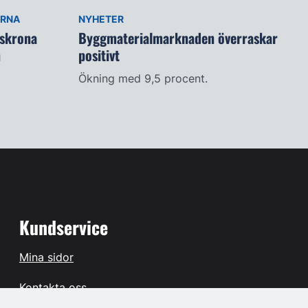
ARNA
NYHETER
lskrona
Byggmaterialmarknaden överraskar
n
positivt
Ökning med 9,5 procent.
Kundservice
Mina sidor
Kontakta oss