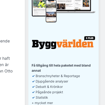
gående
r haft
en är
Få tillgång till hela paketet med bland
annat
an Otto
✓
Branschnyheter & Reportage
✓
D
jupgående analyser
✓
Debatt
& Krönikor
✓
Pågeånde projekt
✓
Statistik
+ mycket mer