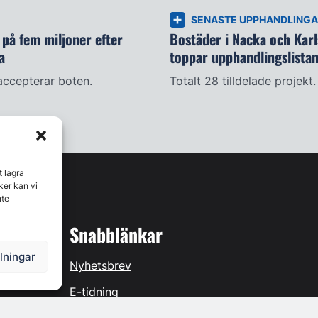
SENASTE UPPHANDLING
på fem miljoner efter
Bostäder i Nacka och Kar
a
toppar upphandlingslista
accepterar boten.
Totalt 28 tilldelade projekt.
t lagra
ker kan vi
nte
Snabblänkar
llningar
Nyhetsbrev
E-tidning