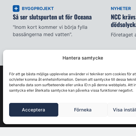
BYGGPROJEKT
NYHETER
Så ser slutspurten ut för Oceana
NCC krävs 
dödsolyck
"Inom kort kommer vi börja fylla
bassängerna med vatten".
Företaget 
Hantera samtycke
För att ge bästa möjliga upplevelse använder vi tekniker som cookies för at
och/eller komma åt enhetsinformation. Genom att samtycke till dessa tekni
behandla data som surfbeteende eller unika ID:n på denna webbplats. Att i
samtycka eller återkalla samtycke kan påverka vissa funktioner negativt.
Acceptera
Förneka
Visa instä
Byggbranschens ledande affärs- & nyhetsforum