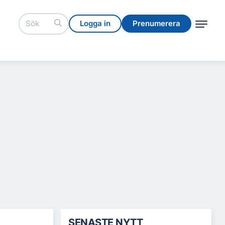
Logga in
Prenumerera
Logga in
Prenumerera
SENASTE NYTT