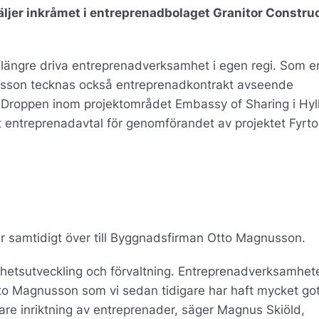
äljer inkråmet i entreprenadbolaget Granitor Constru
te längre driva entreprenadverksamhet i egen regi. Som en
sson tecknas också entreprenadkontrakt avseende
Droppen inom projektområdet Embassy of Sharing i Hyll
t entreprenadavtal för genomförandet av projektet Fyrto
r samtidigt över till Byggnadsfirman Otto Magnusson.
ighetsutveckling och förvaltning. Entreprenadverksamhet
tto Magnusson som vi sedan tidigare har haft mycket got
e inriktning av entreprenader, säger Magnus Skiöld,