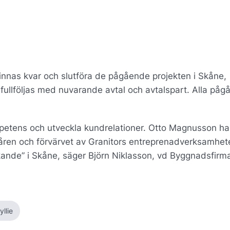
innas kvar och slutföra de pågående projekten i Skåne,
ullföljas med nuvarande avtal och avtalspart. Alla på
ompetens och utveckla kundrelationer. Otto Magnusson ha
 åren och förvärvet av Granitors entreprenadverksamhet
stäckande” i Skåne, säger Björn Niklasson, vd Byggnadsfirm
yllie