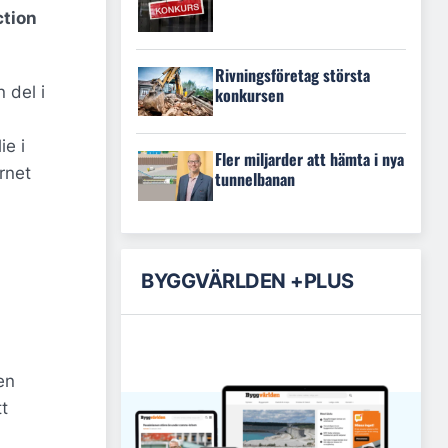
ction
Rivningsföretag största
 del i
konkursen
ie i
Fler miljarder att hämta i nya
rnet
tunnelbanan
BYGGVÄRLDEN +PLUS
en
t