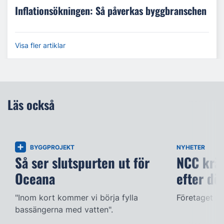
Inflationsökningen: Så påverkas byggbranschen
Visa fler artiklar
Läs också
BYGGPROJEKT
NYHETER
Så ser slutspurten ut för
NCC kräv
Oceana
efter dö
"Inom kort kommer vi börja fylla
Företaget ac
bassängerna med vatten".