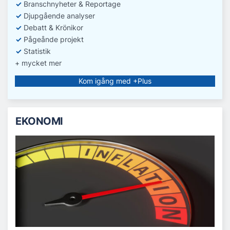
✓
Branschnyheter & Reportage
✓
D
jupgående analyser
✓
Debatt
& Krönikor
✓
Pågeånde projekt
✓
Statistik
+ mycket mer
Kom igång med +Plus
EKONOMI