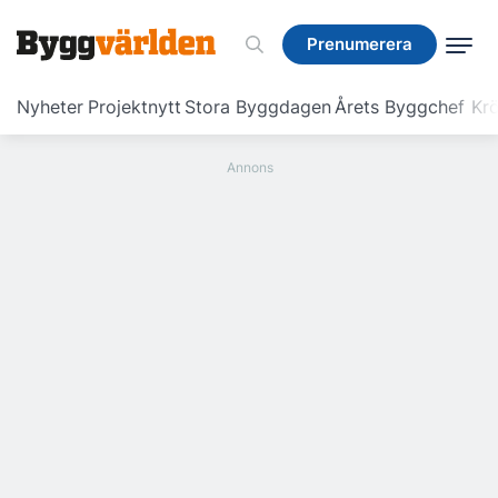
Prenumerera
Prenumerera
Nyheter
Projektnytt
Stora Byggdagen
Årets Byggchef
Krö