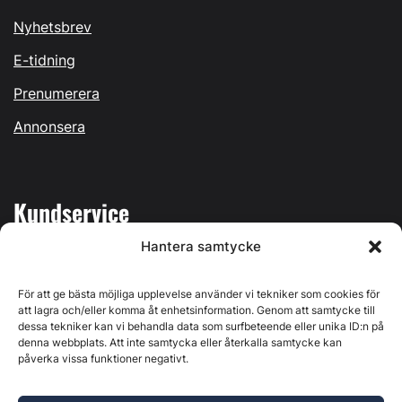
Nyhetsbrev
E-tidning
Prenumerera
Annonsera
Kundservice
Hantera samtycke
Mina sidor
Kontakta oss
För att ge bästa möjliga upplevelse använder vi tekniker som cookies för
att lagra och/eller komma åt enhetsinformation. Genom att samtycke till
dessa tekniker kan vi behandla data som surfbeteende eller unika ID:n på
denna webbplats. Att inte samtycka eller återkalla samtycke kan
påverka vissa funktioner negativt.
Byggvärlden produceras av
Svenska Media i Ljusdal AB
,
Östernäsvägen 1, 827 32 Ljusdal, org.nr: 556625-6425 -