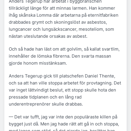
Anders Tegerup har arbetat i byggbranschen
tillräckligt länge för att minnas larmen. Han kommer
ihåg skånska Lomma där arbetarna på eternitfabriken
drabbades grymt och skoningslöst av asbestos,
lungcancer och lungsäckscancer, mesoteliom, som
nästan uteslutande orsakas av asbest.
Och så hade han läst om att golvlim, så kallat svartlim,
innehåller de lömska fibrerna. Den svarta massan
gjorde honom misstänksam.
Anders Tegerup gick till platschefen Daniel Thente,
och sa att han ville stoppa arbetet för provtagning. Det
var inget lättvindigt beslut, ett stopp skulle hota den
pressade tidplanen och en lång rad
underentreprenörer skulle drabbas.
— Det var tufft, jag var inte den populäraste killen på
bygget just då. Men jag hade rätt att gå in och stoppa,
med lagen som stöd, så det gjorde jag, berättar han.