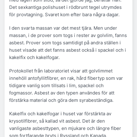
Det sexkantiga polishuset i rödbrunt tegel utrymdes
för provtagning. Svaret kom efter bara några dagar.
I den svarta massan var det mest tjära. Men under
massan, i de prover som togs i rester av golvlim, fanns
asbest. Prover som togs samtidigt på andra ställen i
huset visade att det fanns asbest också i spackel och i
kakelfix och kakelfogar.
Protokollet från laboratoriet visar att golvlimmet
innehöll antofyllitfibrer, en rak, hård fibertyp som var
tidigare vanlig som tillsats i lim, spackel och
fogmassor. Asbest av den typen användes för att
förstärka material och göra dem syrabeständiga.
Kakelfix och kakelfogar i huset var förstärkta av
krysotilfibrer, så kallad vit asbest. Det är den
vanligaste asbesttypen, en mjukare och längre fiber
som fortfarande bryts i Ryssland och Kanada.