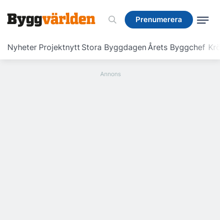
Prenumerera
Prenumerera
Nyheter
Projektnytt
Stora Byggdagen
Årets Byggchef
Krö