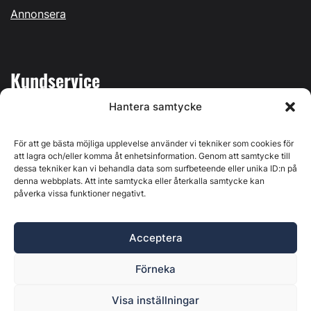
Annonsera
Kundservice
Hantera samtycke
Mina sidor
Kontakta oss
För att ge bästa möjliga upplevelse använder vi tekniker som cookies för
att lagra och/eller komma åt enhetsinformation. Genom att samtycke till
dessa tekniker kan vi behandla data som surfbeteende eller unika ID:n på
denna webbplats. Att inte samtycka eller återkalla samtycke kan
påverka vissa funktioner negativt.
Byggvärlden produceras av
Svenska Media i Ljusdal AB
,
Östernäsvägen 1, 827 32 Ljusdal, org.nr: 556625-6425 -
Acceptera
Ansvarig utgivare: Henrik Ekberg. Innehållet på denna
webbplats är upphovsrättsligt skyddat. Ange källa vid citering.
Förneka
Byggvärlden är en del av
Marknadsdatagruppen
.
Policy för datahantering, integritet och cookies
Visa inställningar