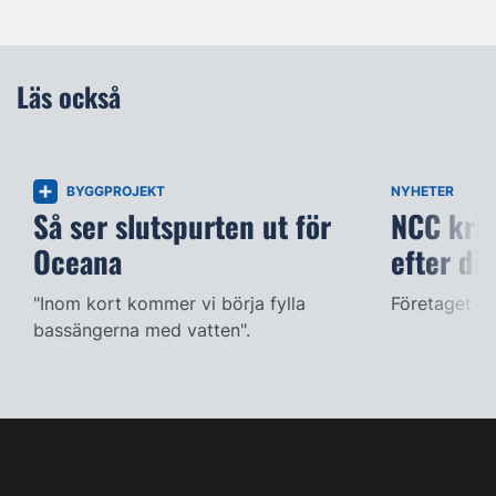
Läs också
BYGGPROJEKT
NYHETER
Så ser slutspurten ut för
NCC kräv
Oceana
efter dö
"Inom kort kommer vi börja fylla
Företaget ac
bassängerna med vatten".