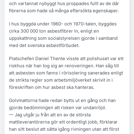
och vartannat nybyggt hus proppades fullt av de där
fibrerna som hade så många eftersökta egenskaper.
I hus byggda under 1960- och 1970-talen, byggdes
cirka 300 000 ton asbestfibrer in, enligt en
uppskattning som socialstyrelsen gjorde i samband
med det svenska asbestförbudet.
Platschefen Daniel Thente visste att polishuset var ett
riskhus när han tog sig an renoveringen. Han såg till
att asbesten som fanns i rörisolering sanerades enligt
de strikta regler som arbetsmiljöverket skrivit in i
föreskriften om hur asbest ska hanteras.
Golvmattorna hade redan bytts ut en gång och han
gjorde bedömningen att risken var undanröjd.
— Jag utgår ju från att en av de största
mattleverantörerna gör ett ordentligt jobb, förklarar
han sitt beslut att sätta igång rivningen utan att först