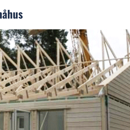
småhus