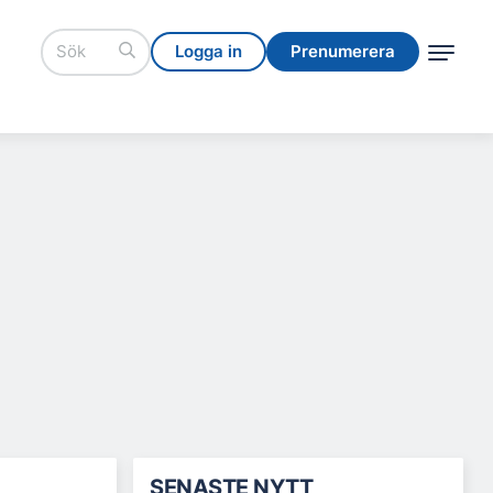
Logga in
Prenumerera
Logga in
Prenumerera
SENASTE NYTT