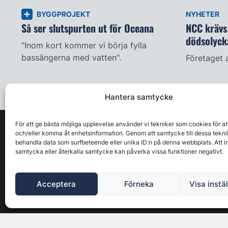
BYGGPROJEKT
NYHETER
Så ser slutspurten ut för Oceana
NCC krävs 
dödsolyck
"Inom kort kommer vi börja fylla
bassängerna med vatten".
Företaget 
Hantera samtycke
För att ge bästa möjliga upplevelse använder vi tekniker som cookies för at
och/eller komma åt enhetsinformation. Genom att samtycke till dessa tekni
behandla data som surfbeteende eller unika ID:n på denna webbplats. Att i
samtycka eller återkalla samtycke kan påverka vissa funktioner negativt.
Acceptera
Förneka
Visa instä
Byggbranschens ledande affärs- & nyhetsforum