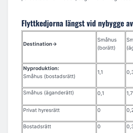
Flyttkedjorna längst vid nybygge av
Småhus
Sm
Destination->
(borätt)
(ä
Nyproduktion:
1,1
0,
Småhus (bostadsrätt)
Småhus (äganderätt)
0,1
1,7
Privat hyresrätt
0
0,
Bostadsrätt
0
0,