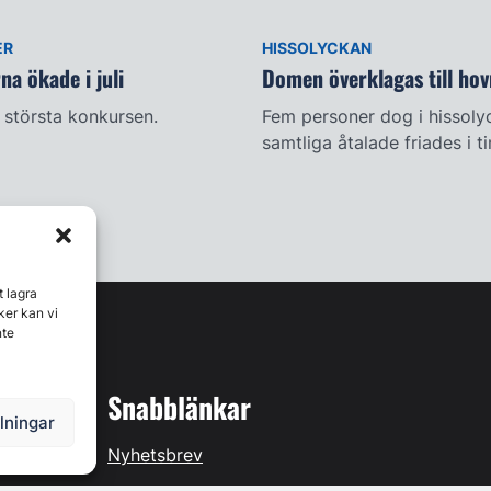
ER
HISSOLYCKAN
a ökade i juli
Domen överklagas till hov
största konkursen.
Fem personer dog i hissoly
samtliga åtalade friades i t
t lagra
ker kan vi
nte
Snabblänkar
llningar
Nyhetsbrev