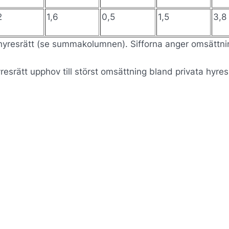
2
1,6
0,5
1,5
3,8
at hyresrätt (se summakolumnen). Sifforna anger omsättn
esrätt upphov till störst omsättning bland privata hyres