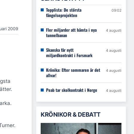
Topplista: De största
09:02
fängelseprojekten
uari 2009
Fler miljarder att hämta i nya
4 augusti
tunnelbanan
Skanska får nytt
4 augusti
miljardkontrakt i Forsmark
Krönika: Efter sommaren är det
4 augusti
allvar!
ngsta
tter.
Peab tar skolkontrakt i Norge
4 augusti
arka.
KRÖNIKOR & DEBATT
Turner.