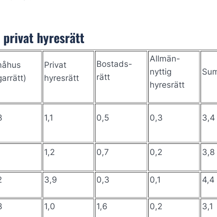
 privat hyresrätt
Allmän-
Bostads-
åhus
Privat
nyttig
Su
rätt
garrätt)
hyresrätt
hyresrätt
3
1,1
0,5
0,3
3,4
1,2
0,7
0,2
3,8
2
3,9
0,3
0,1
4,4
3
1,0
1,6
0,2
3,1