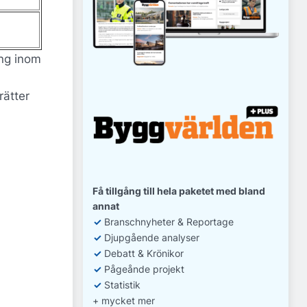
ing inom
rätter
Få tillgång till hela paketet med bland
annat
✓
Branschnyheter & Reportage
✓
D
jupgående analyser
✓
Debatt
& Krönikor
✓
Pågeånde projekt
✓
Statistik
+ mycket mer