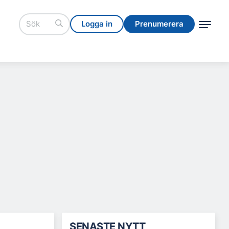
Logga in
Prenumerera
Logga in
Prenumerera
SENASTE NYTT