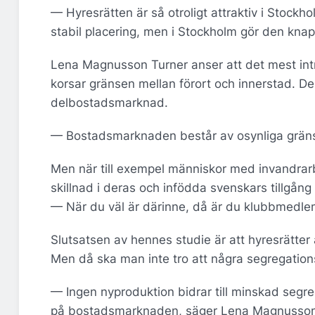
— Hyresrätten är så otroligt attraktiv i Stock
stabil placering, men i Stockholm gör den knappa
Lena Magnusson Turner anser att det mest intres
korsar gränsen mellan förort och innerstad. D
delbostadsmarknad.
— Bostadsmarknaden består av osynliga gräns
Men när till exempel människor med invandrarb
skillnad i deras och infödda svenskars tillgån
— När du väl är därinne, då är du klubbmedl
Slutsatsen av hennes studie är att hyresrätter 
Men då ska man inte tro att några segregations
— Ingen nyproduktion bidrar till minskad segr
på bostadsmarknaden, säger Lena Magnusson