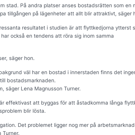
holm stad. På andra platser anses bostadsrätten som en 
 tillgången på lägenheter att allt blir attraktivt, säger 
santa resultatet i studien är att flyttkedjorna ytterst s
e har också en tendens att röra sig inom samma
er, säger hon.
akgrund väl har en bostad i innerstaden finns det inge
g till bostadsmarknaden.
em, säger Lena Magnusson Turner.
är effektivast att byggas för att åstadkomma långa flytt
problem blir lösta.
egation. Det problemet ligger nog mer på arbetsmarkna
 Turner.