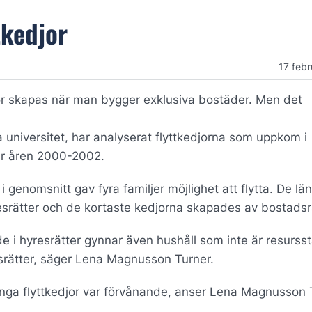
tkedjor
17 febr
or skapas när man bygger exklusiva bostäder. Men det
universitet, har analyserat flyttkedjorna som uppkom i
der åren 2000-2002.
enomsnitt gav fyra familjer möjlighet att flytta. De lä
srätter och de kortaste kedjorna skapades av bostadsrä
e i hyresrätter gynnar även hushåll som inte är resursst
srätter, säger Lena Magnusson Turner.
 långa flyttkedjor var förvånande, anser Lena Magnusson 