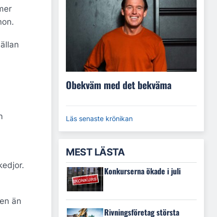
mer
hon.
ällan
Obekväm med det bekväma
n
Läs senaste krönikan
MEST LÄSTA
kedjor.
Konkurserna ökade i juli
den än
Rivningsföretag största