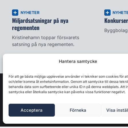
NYHETER
NYHET
Miljardsatsningar på nya
Konkursern
regementen
Byggbolag 
Kristinehamn toppar försvarets
satsning på nya regementen.
Hantera samtycke
För att ge bästa möjliga upplevelse använder vi tekniker som cookies för at
och/eller komma åt enhetsinformation. Genom att samtycke till dessa tekni
behandla data som surfbeteende eller unika ID:n på denna webbplats. Att i
samtycka eller återkalla samtycke kan påverka vissa funktioner negativt.
Acceptera
Förneka
Visa instä