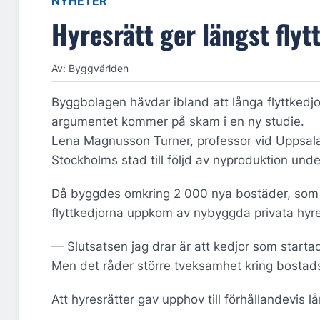
NYHETER
Hyresrätt ger längst flyt
Av: Byggvärlden
Byggbolagen hävdar ibland att långa flyttkedj
argumentet kommer på skam i en ny studie.
Lena Magnusson Turner, professor vid Uppsala 
Stockholms stad till följd av nyproduktion un
Då byggdes omkring 2 000 nya bostäder, som i g
flyttkedjorna uppkom av nybyggda privata hyre
— Slutsatsen jag drar är att kedjor som startad
Men det råder större tveksamhet kring bostad
Att hyresrätter gav upphov till förhållandevis