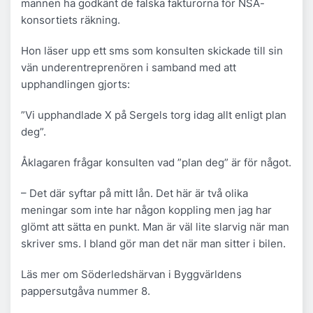
mannen ha godkänt de falska fakturorna för NSA-
konsortiets räkning.
Hon läser upp ett sms som konsulten skickade till sin
vän underentreprenören i samband med att
upphandlingen gjorts:
”Vi upphandlade X på Sergels torg idag allt enligt plan
deg”.
Åklagaren frågar konsulten vad ”plan deg” är för något.
– Det där syftar på mitt lån. Det här är två olika
meningar som inte har någon koppling men jag har
glömt att sätta en punkt. Man är väl lite slarvig när man
skriver sms. I bland gör man det när man sitter i bilen.
Läs mer om Söderledshärvan i Byggvärldens
pappersutgåva nummer 8.