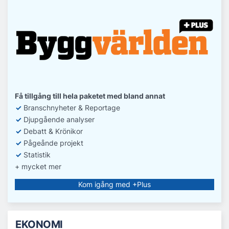
Få tillgång till hela paketet med bland annat
✓
Branschnyheter & Reportage
✓
D
jupgående analyser
✓
Debatt
& Krönikor
✓
Pågeånde projekt
✓
Statistik
+ mycket mer
Kom igång med +Plus
EKONOMI