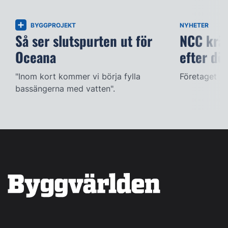
BYGGPROJEKT
NYHETER
Så ser slutspurten ut för
NCC kräv
Oceana
efter dö
"Inom kort kommer vi börja fylla
Företaget ac
bassängerna med vatten".