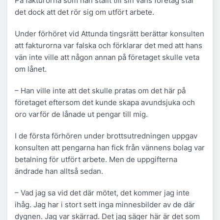
På fakturorna som han ställt till sin väns företag står
det dock att det rör sig om utfört arbete.
Under förhöret vid Attunda tingsrätt berättar konsulten
att fakturorna var falska och förklarar det med att hans
vän inte ville att någon annan på företaget skulle veta
om lånet.
– Han ville inte att det skulle pratas om det här på
företaget eftersom det kunde skapa avundsjuka och
oro varför de lånade ut pengar till mig.
I de första förhören under brottsutredningen uppgav
konsulten att pengarna han fick från vännens bolag var
betalning för utfört arbete. Men de uppgifterna
ändrade han alltså sedan.
– Vad jag sa vid det där mötet, det kommer jag inte
ihåg. Jag har i stort sett inga minnesbilder av de där
dygnen. Jag var skärrad. Det jag säger här är det som