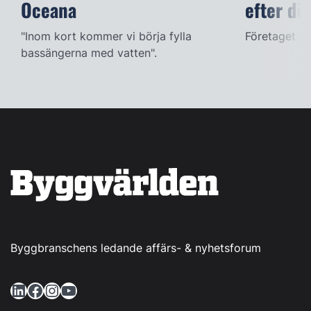
Oceana
efter dö
"Inom kort kommer vi börja fylla
Företaget ac
bassängerna med vatten".
Byggbranschens ledande affärs- & nyhetsforum
LinkedIn
Facebook
Instagram
YouTube