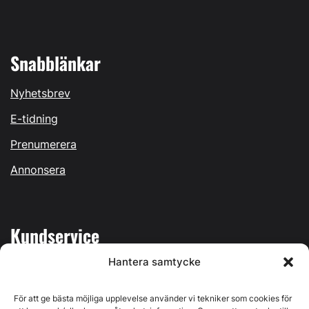
Snabblänkar
Nyhetsbrev
E-tidning
Prenumerera
Annonsera
Kundservice
Hantera samtycke
Mina sidor
Kontakta oss
För att ge bästa möjliga upplevelse använder vi tekniker som cookies för