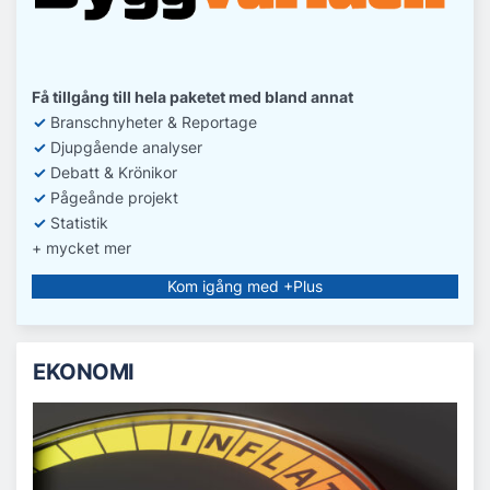
Få tillgång till hela paketet med bland annat
✓
Branschnyheter & Reportage
✓
D
jupgående analyser
✓
Debatt
& Krönikor
✓
Pågeånde projekt
✓
Statistik
+ mycket mer
Kom igång med +Plus
EKONOMI