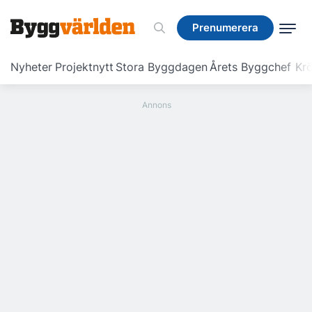
Prenumerera
Prenumerera
Nyheter
Projektnytt
Stora Byggdagen
Årets Byggchef
Krö