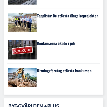
Topplista: De största fängelseprojekten
Konkurserna ökade i juli
Rivningsföretag största konkursen
BYGGVÄRLDEN +PLUS