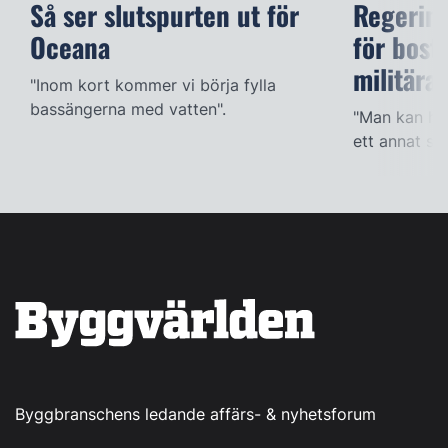
Så ser slutspurten ut för
Regering
Oceana
för bost
militära
"Inom kort kommer vi börja fylla
bassängerna med vatten".
"Man kan han
ett annat sät
Byggbranschens ledande affärs- & nyhetsforum