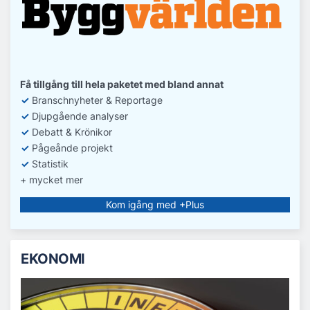
Få tillgång till hela paketet med bland annat
✓
Branschnyheter & Reportage
✓
D
jupgående analyser
✓
Debatt
& Krönikor
✓
Pågeånde projekt
✓
Statistik
+ mycket mer
Kom igång med +Plus
EKONOMI