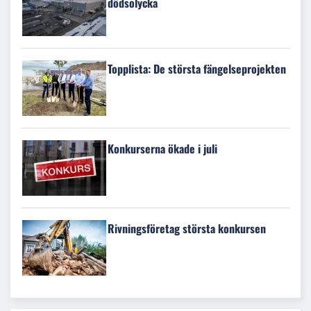
dödsolycka
Topplista: De största fängelseprojekten
Konkurserna ökade i juli
Rivningsföretag största konkursen