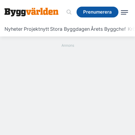
Prenumerera
Prenumerera
Nyheter
Projektnytt
Stora Byggdagen
Årets Byggchef
Krö