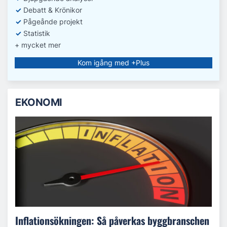
✓
Debatt
& Krönikor
✓
Pågeånde projekt
✓
Statistik
+ mycket mer
Kom igång med +Plus
EKONOMI
Inflationsökningen: Så påverkas byggbranschen