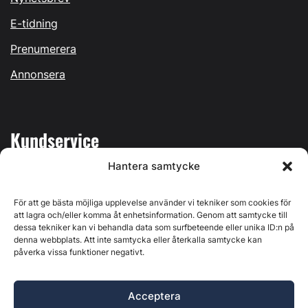
E-tidning
Prenumerera
Annonsera
Kundservice
Hantera samtycke
Mina sidor
Kontakta oss
För att ge bästa möjliga upplevelse använder vi tekniker som cookies för
att lagra och/eller komma åt enhetsinformation. Genom att samtycke till
dessa tekniker kan vi behandla data som surfbeteende eller unika ID:n på
denna webbplats. Att inte samtycka eller återkalla samtycke kan
påverka vissa funktioner negativt.
Byggvärlden produceras av
Svenska Media i Ljusdal AB
,
Östernäsvägen 1, 827 32 Ljusdal, org.nr: 556625-6425 -
Acceptera
Ansvarig utgivare: Henrik Ekberg. Innehållet på denna