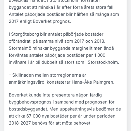
utvecklas i landet. I Storstockholm fortsätter
byggandet att minska i år efter förra årets stora fall.
Antalet påbörjade bostäder blir hälften så många som
2017 enligt Boverket prognos.
I Storgöteborg blir antalet påbörjade bostäder
oförändrat, på samma nivå som 2017 och 2018. I
Stormalmö minskar byggande marginellt men ändå
förväntas antalet påbörjade bostäder per 1 000
invånare i år bli dubbelt så stort som i Storstockholm.
– Skillnaden mellan storregionerna är
anmärkningsvärd, konstaterar Hans-Åke Palmgren.
Boverket kunde inte presentera någon färdig
byggbehovsprognos i samband med prognosen för
bostadsbyggandet. Men uppskattningsvis bedömer de
att cirka 67 000 nya bostäder per år under perioden
2018-2027 behövs för att möta behovet.