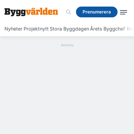
Prenumerera
Prenumerera
Nyheter
Projektnytt
Stora Byggdagen
Årets Byggchef
Krö