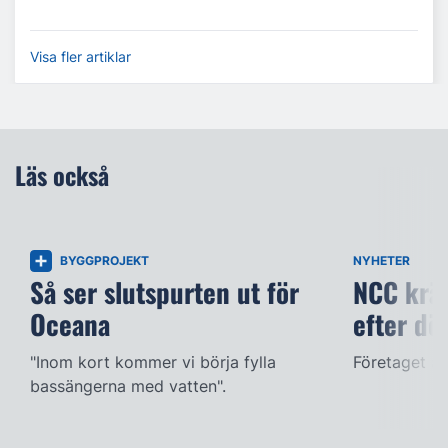
Visa fler artiklar
Läs också
BYGGPROJEKT
NYHETER
Så ser slutspurten ut för
NCC kräv
Oceana
efter dö
"Inom kort kommer vi börja fylla
Företaget ac
bassängerna med vatten".