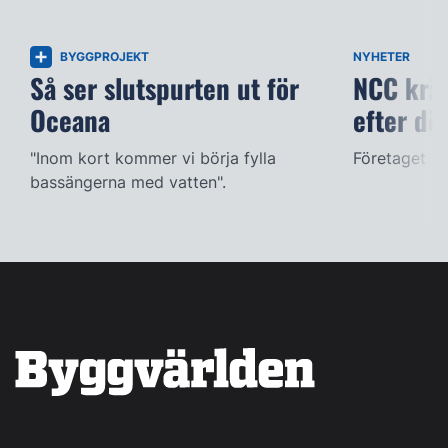
BYGGPROJEKT
NYHETER
Så ser slutspurten ut för
NCC kräv
Oceana
efter dö
"Inom kort kommer vi börja fylla
Företaget ac
bassängerna med vatten".