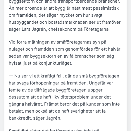
byggsektorn och andra transportberoende branscher.
Än mer oroande är att bygg är näst mest pessimistisk
om framtiden, det säger mycket om hur svagt
husbyggandet och bostadsmarknaden ser ut framöver,
säger Lars Jagrén, chefsekonom på Företagarna.
Vid förra mätningen av småföretagarnas syn på
nuläget och framtiden som genomfördes för ett halvår
sedan var byggsektorn en av få branscher som såg
hyfsat ljust på konjunkturläget.
— Nu ser vi ett kraftigt fall, där de små byggföretagen
har svaga förhoppningar på framtiden. Ungefär var
femte av de tillfrågade byggföretagen uppger
dessutom att de haft likviditetsproblem under det
gångna halvåret. Främst beror det på kunder som inte
betalat, men också att de haft svårigheter att få
bankkredit, säger Jagrén.
Samtidigt råder det fortfarande viss brist på