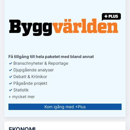
Få tillgång till hela paketet med bland annat
✓
Branschnyheter & Reportage
✓
D
jupgående analyser
✓
Debatt
& Krönikor
✓
Pågeånde projekt
✓
Statistik
+ mycket mer
Kom igång med +Plus
EKONOMI