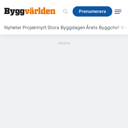
Prenumerera
Prenumerera
Nyheter
Projektnytt
Stora Byggdagen
Årets Byggchef
Krö