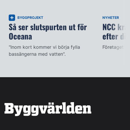
BYGGPROJEKT
NYHETER
Så ser slutspurten ut för
NCC kräv
Oceana
efter dö
"Inom kort kommer vi börja fylla
Företaget ac
bassängerna med vatten".