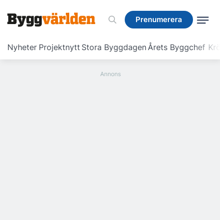
Prenumerera
Prenumerera
Nyheter
Projektnytt
Stora Byggdagen
Årets Byggchef
Krö