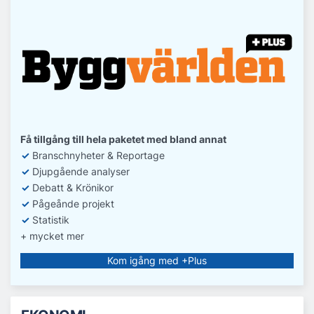
Få tillgång till hela paketet med bland annat
✓
Branschnyheter & Reportage
✓
D
jupgående analyser
✓
Debatt
& Krönikor
✓
Pågeånde projekt
✓
Statistik
+ mycket mer
Kom igång med +Plus