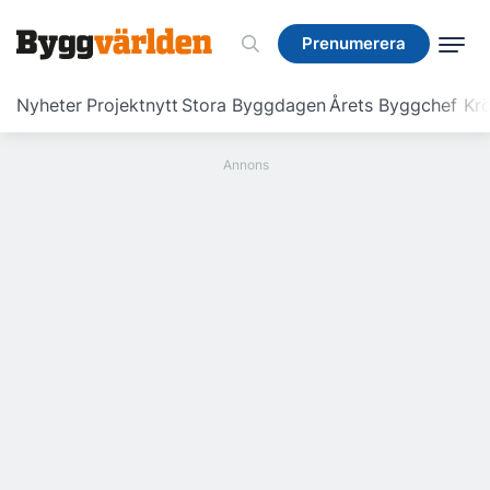
Prenumerera
Prenumerera
Nyheter
Projektnytt
Stora Byggdagen
Årets Byggchef
Krö