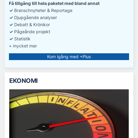
Få tillgång till hela paketet med bland annat
✓
Branschnyheter & Reportage
✓
D
jupgående analyser
✓
Debatt
& Krönikor
✓
Pågeånde projekt
✓
Statistik
+ mycket mer
Kom igång med +Plus
EKONOMI