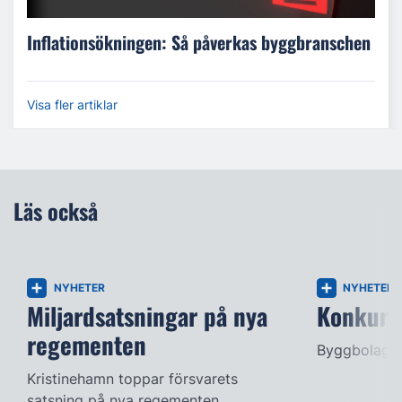
Inflationsökningen: Så påverkas byggbranschen
Visa fler artiklar
Läs också
NYHETER
NYHETER
Miljardsatsningar på nya
Konkurse
regementen
Byggbolag s
Kristinehamn toppar försvarets
satsning på nya regementen.