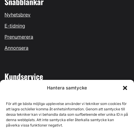
Snabblänkar
Nyhetsbrev
E-tidning
Prenumerera
Annonsera
Kundservice
Hantera samtycke
Mina sidor
Kontakta oss
För att ge bästa möjliga upplevelse använder vi tekniker som cookies för
att lagra och/eller komma åt enhetsinformation. Genom att samtycke till
dessa tekniker kan vi behandla data som surfbeteende eller unika ID:n på
denna webbplats. Att inte samtycka eller återkalla samtycke kan
påverka vissa funktioner negativt.
Byggvärlden produceras av
Svenska Media i Ljusdal AB
,