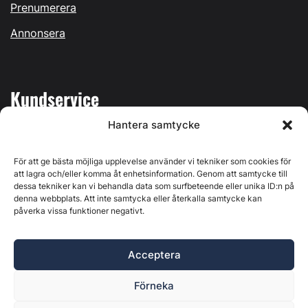
Prenumerera
Annonsera
Kundservice
Hantera samtycke
Mina sidor
Kontakta oss
För att ge bästa möjliga upplevelse använder vi tekniker som cookies för
att lagra och/eller komma åt enhetsinformation. Genom att samtycke till
dessa tekniker kan vi behandla data som surfbeteende eller unika ID:n på
denna webbplats. Att inte samtycka eller återkalla samtycke kan
påverka vissa funktioner negativt.
Byggvärlden produceras av
Svenska Media i Ljusdal AB
,
Östernäsvägen 1, 827 32 Ljusdal, org.nr: 556625-6425 -
Acceptera
Ansvarig utgivare: Henrik Ekberg. Innehållet på denna
webbplats är upphovsrättsligt skyddat. Ange källa vid citering.
Förneka
Byggvärlden är en del av
Marknadsdatagruppen
.