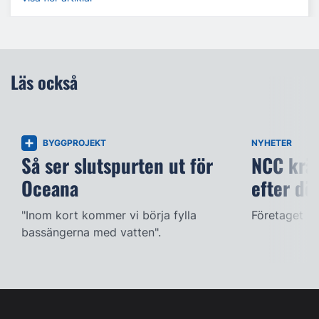
Läs också
BYGGPROJEKT
NYHETER
Så ser slutspurten ut för
NCC kräv
Oceana
efter dö
"Inom kort kommer vi börja fylla
Företaget ac
bassängerna med vatten".