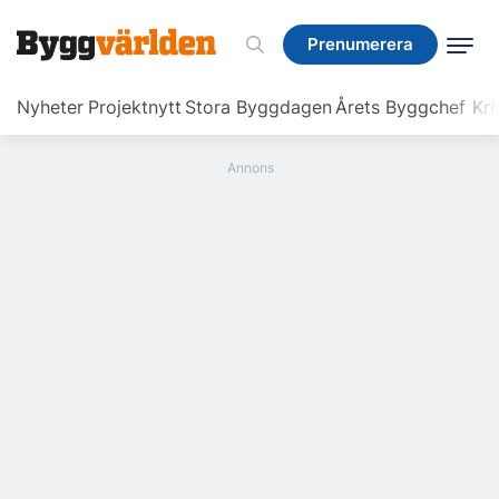
Prenumerera
Prenumerera
Nyheter
Projektnytt
Stora Byggdagen
Årets Byggchef
Krö