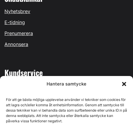
Nyhetsbrev
E-tidning
Prenumerera
Annonsera
Kundservice
Hantera samtycke
Mina sidor
Kontakta oss
För att ge bästa möjliga upplevelse använder vi tekniker som cookies för
att lagra och/eller komma åt enhetsinformation. Genom att samtycke till
dessa tekniker kan vi behandla data som surfbeteende eller unika ID:n på
denna webbplats. Att inte samtycka eller återkalla samtycke kan
påverka vissa funktioner negativt.
Byggvärlden produceras av
Svenska Media i Ljusdal AB
,