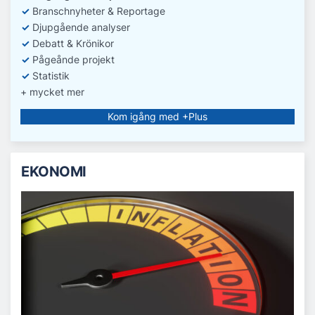
✓
Branschnyheter & Reportage
✓
D
jupgående analyser
✓
Debatt
& Krönikor
✓
Pågeånde projekt
✓
Statistik
+ mycket mer
Kom igång med +Plus
EKONOMI