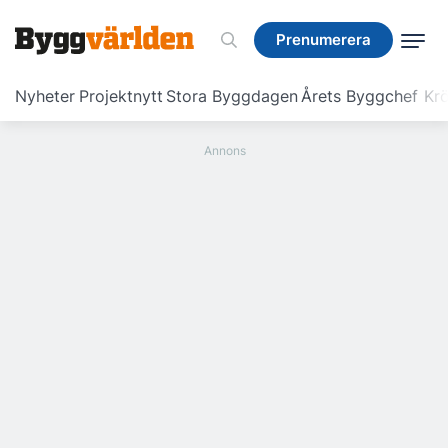
Prenumerera
Prenumerera
Nyheter
Projektnytt
Stora Byggdagen
Årets Byggchef
Krö