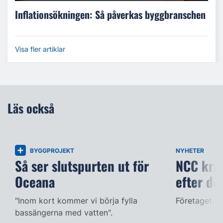
Inflationsökningen: Så påverkas byggbranschen
Visa fler artiklar
Läs också
BYGGPROJEKT
NYHETER
Så ser slutspurten ut för
NCC kräv
Oceana
efter dö
"Inom kort kommer vi börja fylla
Företaget ac
bassängerna med vatten".