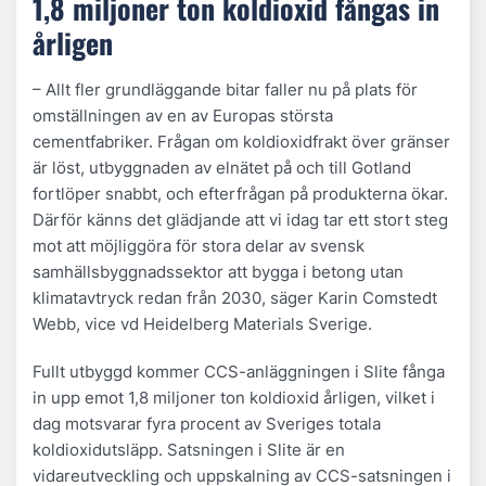
1,8 miljoner ton koldioxid fångas in
årligen
– Allt fler grundläggande bitar faller nu på plats för
omställningen av en av Europas största
cementfabriker. Frågan om koldioxidfrakt över gränser
är löst, utbyggnaden av elnätet på och till Gotland
fortlöper snabbt, och efterfrågan på produkterna ökar.
Därför känns det glädjande att vi idag tar ett stort steg
mot att möjliggöra för stora delar av svensk
samhällsbyggnadssektor att bygga i betong utan
klimatavtryck redan från 2030, säger Karin Comstedt
Webb, vice vd Heidelberg Materials Sverige.
Fullt utbyggd kommer CCS-anläggningen i Slite fånga
in upp emot 1,8 miljoner ton koldioxid årligen, vilket i
dag motsvarar fyra procent av Sveriges totala
koldioxidutsläpp. Satsningen i Slite är en
vidareutveckling och uppskalning av CCS-satsningen i