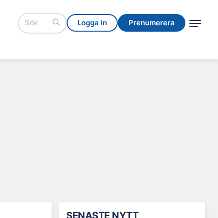
Logga in
Prenumerera
Logga in
Prenumerera
SENASTE NYTT