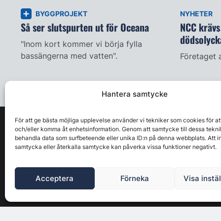
BYGGPROJEKT
NYHETER
Så ser slutspurten ut för Oceana
NCC krävs 
dödsolyck
"Inom kort kommer vi börja fylla
bassängerna med vatten".
Företaget 
Hantera samtycke
För att ge bästa möjliga upplevelse använder vi tekniker som cookies för at
och/eller komma åt enhetsinformation. Genom att samtycke till dessa tekni
behandla data som surfbeteende eller unika ID:n på denna webbplats. Att i
samtycka eller återkalla samtycke kan påverka vissa funktioner negativt.
Acceptera
Förneka
Visa instä
Byggbranschens ledande affärs- & nyhetsforum