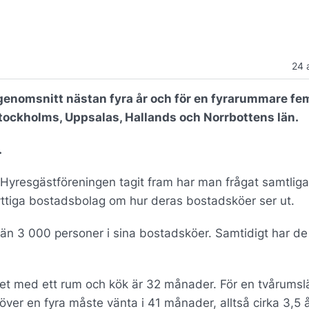
24 
 i genomsnitt nästan fyra år och för en fyrarummare fe
 Stockholms, Uppsalas, Hallands och Norrbottens län.
.
m Hyresgästföreningen tagit fram har man frågat samtliga
tiga bostadsbolag om hur deras bostadsköer ser ut.
 än 3 000 personer i sina bostadsköer. Samtidigt har de
het med ett rum och kök är 32 månader. För en tvårums
ver en fyra måste vänta i 41 månader, alltså cirka 3,5 år