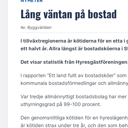
NYHETER
Lång väntan på bostad
Av: Byggvärlden
I tillväxtregionerna är kötiderna för en etta
ett halvt år. Allra längst är bostadsköerna i
Det visar statistik från Hyresgästföreningen
I rapporten ”Ett land fullt av bostadsköer” so
kommunala bostadsförmedlingar och allmännyt
Var tredje allmännyttigt bostadsbolag har mer
uthyrningsgrad på 99-100 procent.
Den genomsnittliga kötiden för en hyreslägen
är kötiden strax under tre år, och den som behö