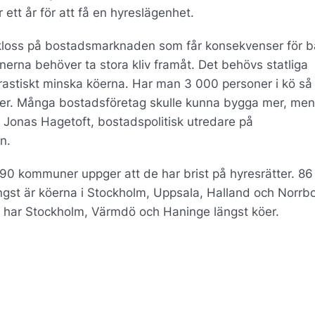
 ett år för att få en hyreslägenhet.
oppkloss på bostadsmarknaden som får konsekvenser för 
erna behöver ta stora kliv framåt. Det behövs statliga
drastiskt minska köerna. Har man 3 000 personer i kö så
 mer. Många bostadsföretag skulle kunna bygga mer, men
ger Jonas Hagetoft, bostadspolitisk utredare på
n.
90 kommuner uppger att de har brist på hyresrätter. 86
gst är köerna i Stockholm, Uppsala, Halland och Norrb
har Stockholm, Värmdö och Haninge längst köer.