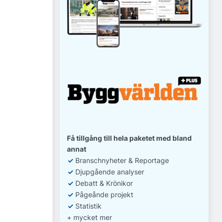
Få tillgång till hela paketet med bland
annat
✓
Branschnyheter & Reportage
✓
D
jupgående analyser
✓
Debatt
& Krönikor
✓
Pågeånde projekt
✓
Statistik
+ mycket mer