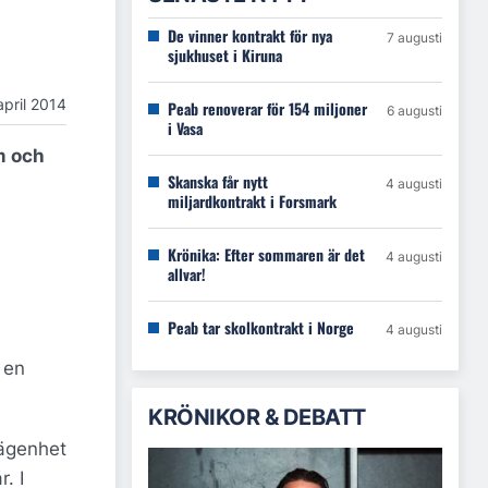
De vinner kontrakt för nya
7 augusti
sjukhuset i Kiruna
april 2014
Peab renoverar för 154 miljoner
6 augusti
i Vasa
m och
Skanska får nytt
4 augusti
miljardkontrakt i Forsmark
Krönika: Efter sommaren är det
4 augusti
allvar!
Peab tar skolkontrakt i Norge
4 augusti
 en
KRÖNIKOR & DEBATT
lägenhet
. I