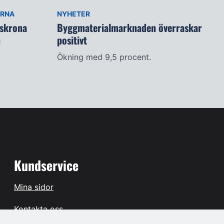
ARNA
NYHETER
lskrona
Byggmaterialmarknaden överraskar
n
positivt
Ökning med 9,5 procent.
Kundservice
Mina sidor
Kontakta oss