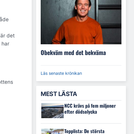
både
 är det
 har
Obekväm med det bekväma
Läs senaste krönikan
ottens
MEST LÄSTA
NCC krävs på fem miljoner
efter dödsolycka
Topplista: De största