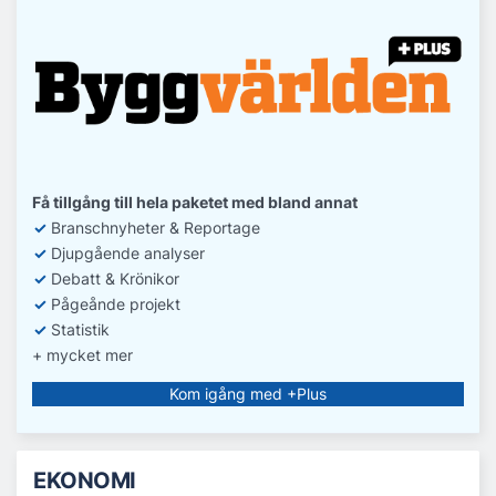
Få tillgång till hela paketet med bland annat
✓
Branschnyheter & Reportage
✓
D
jupgående analyser
✓
Debatt
& Krönikor
✓
Pågeånde projekt
✓
Statistik
+ mycket mer
Kom igång med +Plus
EKONOMI