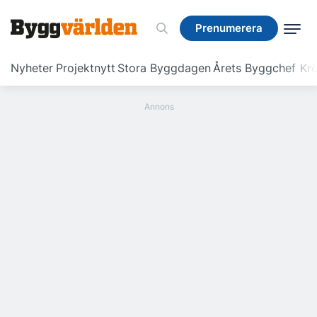
Prenumerera
Prenumerera
Nyheter
Projektnytt
Stora Byggdagen
Årets Byggchef
Krö