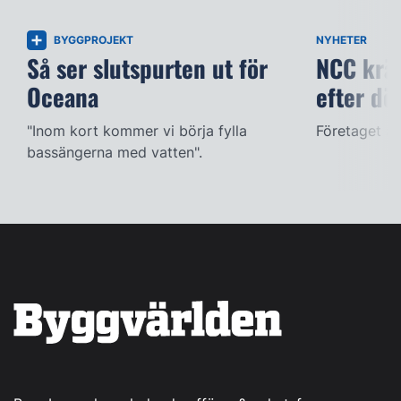
BYGGPROJEKT
NYHETER
Så ser slutspurten ut för
NCC kräv
Oceana
efter dö
"Inom kort kommer vi börja fylla
Företaget ac
bassängerna med vatten".