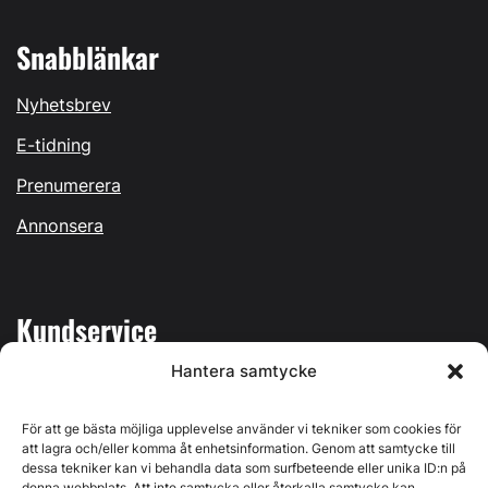
Snabblänkar
Nyhetsbrev
E-tidning
Prenumerera
Annonsera
Kundservice
Hantera samtycke
Mina sidor
Kontakta oss
För att ge bästa möjliga upplevelse använder vi tekniker som cookies för
att lagra och/eller komma åt enhetsinformation. Genom att samtycke till
dessa tekniker kan vi behandla data som surfbeteende eller unika ID:n på
denna webbplats. Att inte samtycka eller återkalla samtycke kan