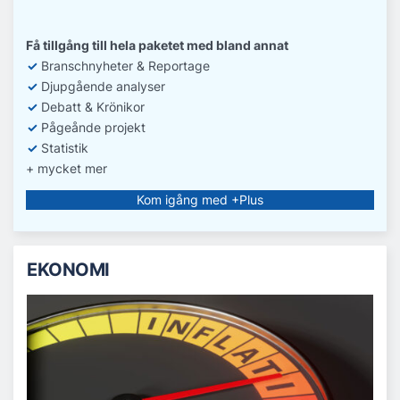
Få tillgång till hela paketet med bland annat
✓
Branschnyheter & Reportage
✓
D
jupgående analyser
✓
Debatt
& Krönikor
✓
Pågeånde projekt
✓
Statistik
+ mycket mer
Kom igång med +Plus
EKONOMI