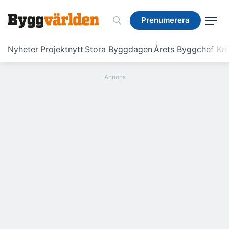
Prenumerera
Prenumerera
Nyheter
Projektnytt
Stora Byggdagen
Årets Byggchef
Krö