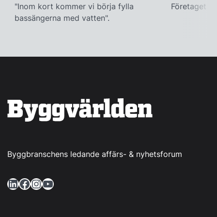
"Inom kort kommer vi börja fylla
Företaget ac
bassängerna med vatten".
Byggbranschens ledande affärs- & nyhetsforum
LinkedIn
Facebook
Instagram
YouTube