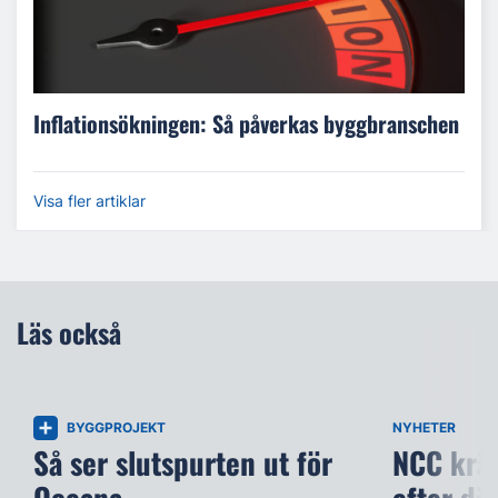
Inflationsökningen: Så påverkas byggbranschen
Visa fler artiklar
Läs också
BYGGPROJEKT
NYHETER
Så ser slutspurten ut för
NCC kräv
Oceana
efter dö