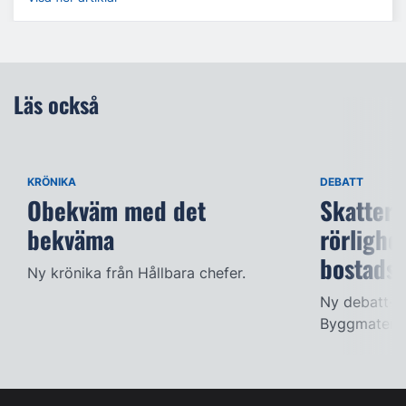
Läs också
KRÖNIKA
DEBATT
Obekväm med det
Skatter 
bekväma
rörlighe
bostads
Ny krönika från Hållbara chefer.
Ny debatt-ar
Byggmateria