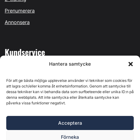
Prenumerera
Annonsera
Kundservice
Hantera samtycke
Mina sidor
Kontakta oss
För att ge bästa möjliga upplevelse använder vi tekniker som cookies för
att lagra och/eller komma åt enhetsinformation. Genom att samtycke till
dessa tekniker kan vi behandla data som surfbeteende eller unika ID:n på
denna webbplats. Att inte samtycka eller återkalla samtycke kan
påverka vissa funktioner negativt.
Byggvärlden produceras av
Svenska Media i Ljusdal AB
,
Östernäsvägen 1, 827 32 Ljusdal, org.nr: 556625-6425 -
Acceptera
Ansvarig utgivare: Henrik Ekberg. Innehållet på denna
webbplats är upphovsrättsligt skyddat. Ange källa vid citering.
Förneka
Byggvärlden är en del av
Marknadsdatagruppen
.