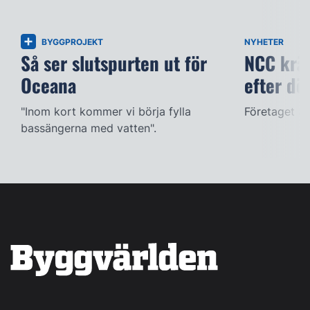
BYGGPROJEKT
NYHETER
Så ser slutspurten ut för
NCC kräv
Oceana
efter dö
"Inom kort kommer vi börja fylla
Företaget ac
bassängerna med vatten".