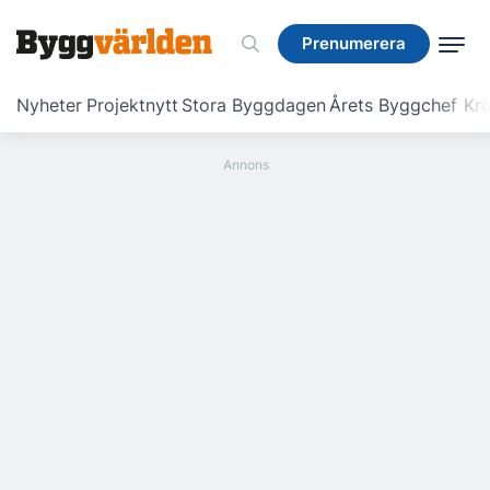
Prenumerera
Prenumerera
Nyheter
Projektnytt
Stora Byggdagen
Årets Byggchef
Krö