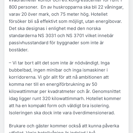
800 personer. En av huskropparna ska bli 22 våningar,
varav 20 över mark, och 75 meter hög. Hotellet
försöker bli så effektivt som möjligt, utan energibovar.
Det ska designas i enlighet med den norska
standarderna NS 3031 och NS 3701 vilket innebär
passivhusstandard för byggnader som inte är
bostäder.
– Vi tar bort allt det som inte är nödvändigt. Inga
bubbelbad, ingen minibar och inga ismaskiner i
korridorerna. Vi gör allt för att nå ambitionen att
komma ner till en energiförbrukning av 50
kilowattimmar per kvadratmeter och år. Genomsnittet
idag ligger runt 320 kilowattimmarh. Hotellet kommer
att ha en kompakt form och väldigt bra isolering.
Isoleringen ska dock inte vara överdimensionerad.
Brukare och gäster kommer också att kunna påverka
utfallet. Varje hotellvåning är indelad i två