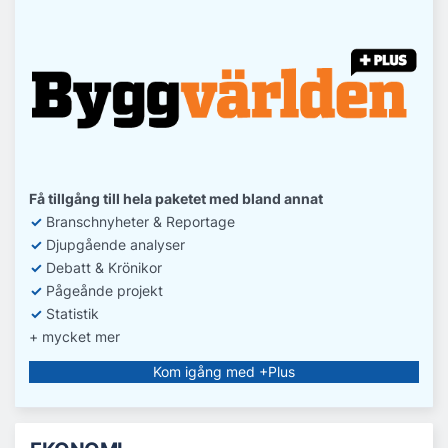
Få tillgång till hela paketet med bland annat
✓
Branschnyheter & Reportage
✓
D
jupgående analyser
✓
Debatt
& Krönikor
✓
Pågeånde projekt
✓
Statistik
+ mycket mer
Kom igång med +Plus