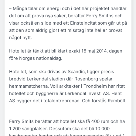
– Många talar om energi och i det här projektet handlar
det om att prova nya saker, berättar Ferry Smiths och
visar också en slide med ett Einsteincitat som går ut på
att den som aldrig gjort ett misstag inte heller provat
något nytt.
Hotellet är tänkt att bli klart exakt 16 maj 2014, dagen
före Norges nationaldag.
Hotellet, som ska drivas av Scandic, ligger precis
bredvid Lerkendal stadion där Rosenborg spelar
hemmamatcherna. Voll arkitekter i Trondheim har ritat
hotellet och byggherre är Lerkendal Invest AS. Hent
AS bygger det i totalentreprenad. Och förstås Ramböll.
Ferry Smits berättar att hotellet ska få 400 rum och ha
1 200 sängplatser. Dessutom ska det bli 10 000
kvadratmeter kontor och ett kongresscenter för runt 1