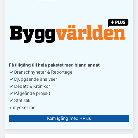
Få tillgång till hela paketet med bland annat
✓
Branschnyheter & Reportage
✓
D
jupgående analyser
✓
Debatt
& Krönikor
✓
Pågeånde projekt
✓
Statistik
+ mycket mer
Kom igång med +Plus