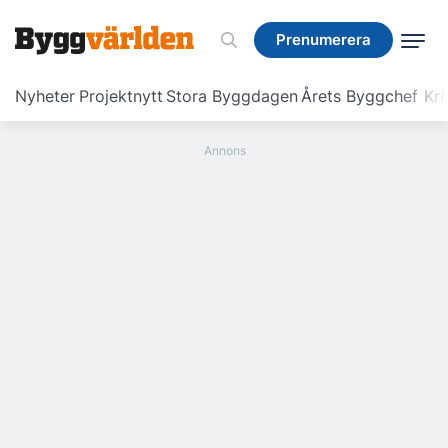
Prenumerera
Prenumerera
Nyheter
Projektnytt
Stora Byggdagen
Årets Byggchef
Krö