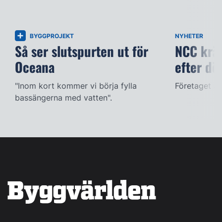
BYGGPROJEKT
NYHETER
Så ser slutspurten ut för
NCC kräv
Oceana
efter dö
"Inom kort kommer vi börja fylla
Företaget ac
bassängerna med vatten".