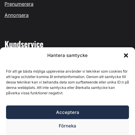
Prenumerera
Annonsera
Kundservice
Hantera samtycke
Mina sidor
Kontakta oss
För att ge bästa möjliga upplevelse använder vi tekniker som cookies för
att lagra och/eller komma åt enhetsinformation. Genom att samtycke till
dessa tekniker kan vi behandla data som surfbeteende eller unika ID:n på
denna webbplats. Att inte samtycka eller återkalla samtycke kan
påverka vissa funktioner negativt.
Byggvärlden produceras av
Svenska Media i Ljusdal AB
,
Östernäsvägen 1, 827 32 Ljusdal, org.nr: 556625-6425 -
Acceptera
Ansvarig utgivare: Henrik Ekberg. Innehållet på denna
webbplats är upphovsrättsligt skyddat. Ange källa vid citering.
Förneka
Byggvärlden är en del av
Marknadsdatagruppen
.