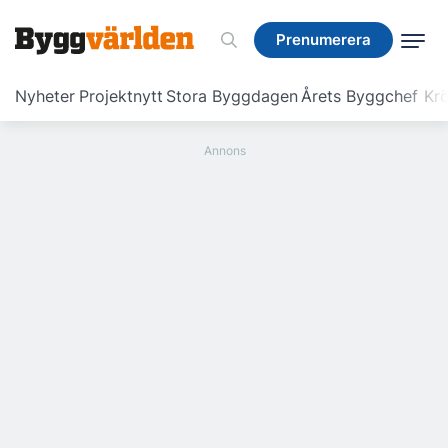
Prenumerera
Prenumerera
Nyheter
Projektnytt
Stora Byggdagen
Årets Byggchef
Krö