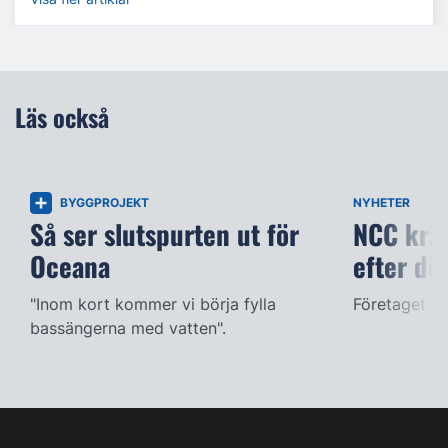
Läs också
BYGGPROJEKT
NYHETER
Så ser slutspurten ut för
NCC kräv
Oceana
efter dö
"Inom kort kommer vi börja fylla
Företaget ac
bassängerna med vatten".