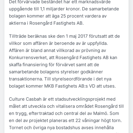
Det förvärvade beståndet har ett marknadsvärde
uppgående till 1,1 miljarder kronor. De samarbetande
bolagen kommer att äga 25 procent vardera av
aktierna i Rosengård Fastighets AB.
Tillträde beräknas ske den 1 maj 2017 förutsatt att de
villkor som affären är beroende av är uppfyllda.
Affären är bland annat villkorad av prövning av
Konkurrensverket, att Rosengård Fastighets AB kan
skaffa finansiering för förvärvet samt att de
samarbetande bolagens styrelser godkänner
transaktionerna. Till styrelseordförande i det nya
bolaget kommer MKB Fastighets AB:s VD att utses.
Culture Casbah är ett stadsutvecklingsprojekt med
målet att utveckla och vitalisera området Rosengård till
en trygg, eftertraktad och central del av Malmö. Som
en del av projektet planeras ett 22 våningar högt torn.
Tornet och övriga nya bostadshus avses innehålla