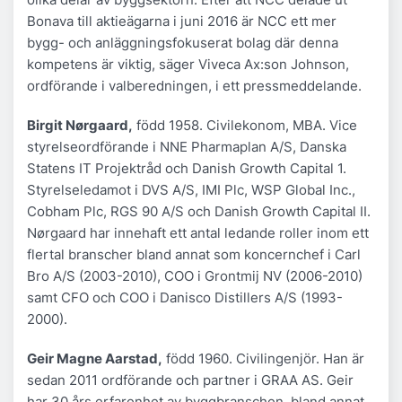
Bonava till aktieägarna i juni 2016 är NCC ett mer
bygg- och anläggningsfokuserat bolag där denna
kompetens är viktig, säger Viveca Ax:son Johnson,
ordförande i valberedningen, i ett pressmeddelande.
Birgit Nørgaard,
född 1958. Civilekonom, MBA. Vice
styrelseordförande i NNE Pharmaplan A/S, Danska
Statens IT Projektråd och Danish Growth Capital 1.
Styrelseledamot i DVS A/S, IMI Plc, WSP Global Inc.,
Cobham Plc, RGS 90 A/S och Danish Growth Capital II.
Nørgaard har innehaft ett antal ledande roller inom ett
flertal branscher bland annat som koncernchef i Carl
Bro A/S (2003-2010), COO i Grontmij NV (2006-2010)
samt CFO och COO i Danisco Distillers A/S (1993-
2000).
Geir Magne Aarstad,
född 1960. Civilingenjör. Han är
sedan 2011 ordförande och partner i GRAA AS. Geir
har 30 års erfarenhet av byggbranschen, bland annat