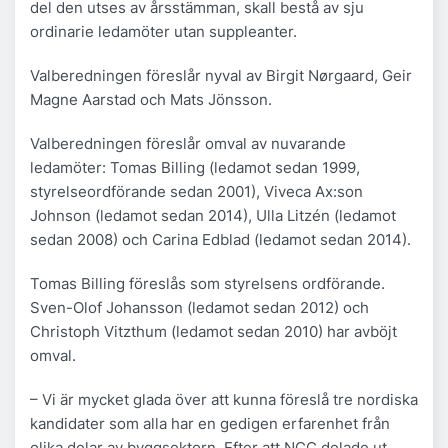
del den utses av årsstämman, skall bestå av sju
ordinarie ledamöter utan suppleanter.
Valberedningen föreslår nyval av Birgit Nørgaard, Geir
Magne Aarstad och Mats Jönsson.
Valberedningen föreslår omval av nuvarande
ledamöter: Tomas Billing (ledamot sedan 1999,
styrelseordförande sedan 2001), Viveca Ax:son
Johnson (ledamot sedan 2014), Ulla Litzén (ledamot
sedan 2008) och Carina Edblad (ledamot sedan 2014).
Tomas Billing föreslås som styrelsens ordförande.
Sven-Olof Johansson (ledamot sedan 2012) och
Christoph Vitzthum (ledamot sedan 2010) har avböjt
omval.
– Vi är mycket glada över att kunna föreslå tre nordiska
kandidater som alla har en gedigen erfarenhet från
olika delar av byggsektorn. Efter att NCC delade ut