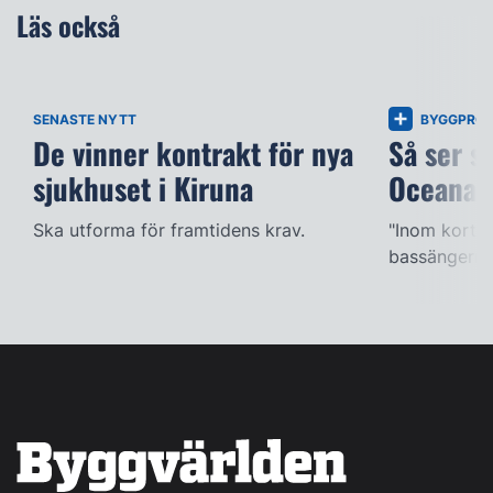
Läs också
SENASTE NYTT
BYGGPROJ
De vinner kontrakt för nya
Så ser s
sjukhuset i Kiruna
Oceana
Ska utforma för framtidens krav.
"Inom kort k
bassängerna