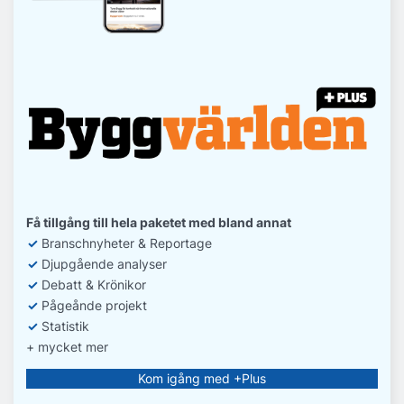
Få tillgång till hela paketet med bland annat
✓
Branschnyheter & Reportage
✓
D
jupgående analyser
✓
Debatt
& Krönikor
✓
Pågeånde projekt
✓
Statistik
+ mycket mer
Kom igång med +Plus