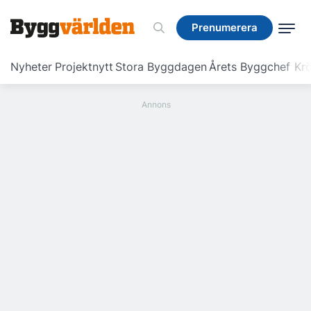
Prenumerera
Prenumerera
Nyheter
Projektnytt
Stora Byggdagen
Årets Byggchef
Krö