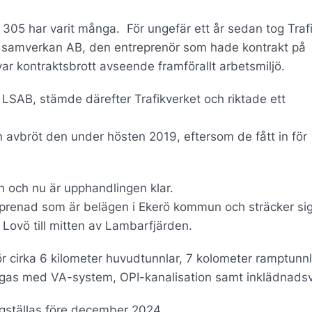
 305 har varit många. För ungefär ett år sedan tog Traf
n samverkan AB, den entreprenör som hade kontrakt på
ar kontraktsbrott avseende framförallt arbetsmiljö.
i LSAB, stämde därefter Trafikverket och riktade ett
 avbröt den under hösten 2019, eftersom de fått in för
an och nu är upphandlingen klar.
prenad som är belägen i Ekerö kommun och sträcker si
 Lovö till mitten av Lambarfjärden.
 cirka 6 kilometer huvudtunnlar, 7 kolometer ramptunn
ggas med VA-system, OPI-kanalisation samt inklädnadsv
gställas före december 2024.