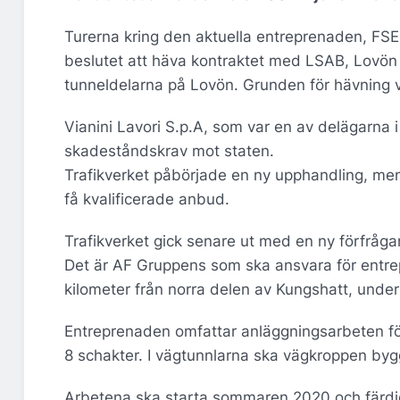
Turerna kring den aktuella entreprenaden, FSE
beslutet att häva kontraktet med LSAB, Lovö
tunneldelarna på Lovön. Grunden för hävning v
Vianini Lavori S.p.A, som var en av delägarna 
skadeståndskrav mot staten.
Trafikverket påbörjade en ny upphandling, men
få kvalificerade anbud.
Trafikverket gick senare ut med en ny förfråg
Det är AF Gruppens som ska ansvara för entre
kilometer från norra delen av Kungshatt, under
Entreprenaden omfattar anläggningsarbeten för
8 schakter. I vägtunnlarna ska vägkroppen by
Arbetena ska starta sommaren 2020 och färdi