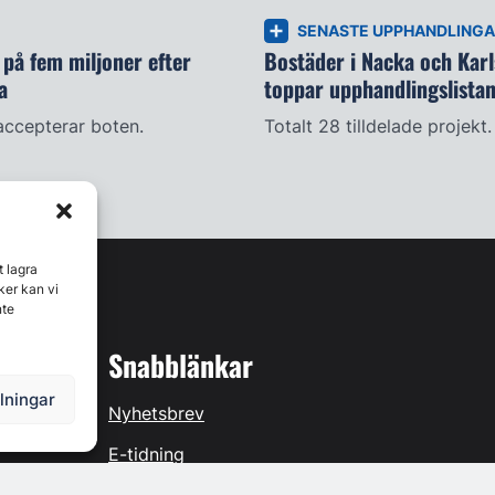
SENASTE UPPHANDLING
på fem miljoner efter
Bostäder i Nacka och Kar
a
toppar upphandlingslista
accepterar boten.
Totalt 28 tilldelade projekt.
t lagra
ker kan vi
nte
Snabblänkar
llningar
Nyhetsbrev
E-tidning