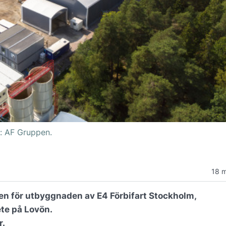
o: AF Gruppen.
18 
en för utbyggnaden av E4 Förbifart Stockholm,
te på Lovön.
r.