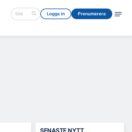
Logga in
Prenumerera
Logga in
Prenumerera
SENASTE NYTT