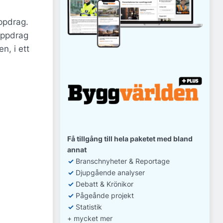
ppdrag.
 uppdrag
n, i ett
Få tillgång till hela paketet med bland
annat
✓
Branschnyheter & Reportage
✓
D
jupgående analyser
✓
Debatt
& Krönikor
✓
Pågeånde projekt
✓
Statistik
+ mycket mer