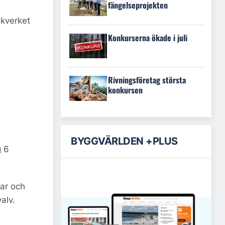
fängelseprojekten
ikverket
Konkurserna ökade i juli
Rivningsföretag största
konkursen
BYGGVÄRLDEN +PLUS
g 6
lar och
alv.