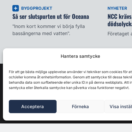
BYGGPROJEKT
NYHETER
Så ser slutspurten ut för Oceana
NCC krävs 
dödsolyck
"Inom kort kommer vi börja fylla
bassängerna med vatten".
Företaget 
Hantera samtycke
För att ge bästa möjliga upplevelse använder vi tekniker som cookies för at
och/eller komma åt enhetsinformation. Genom att samtycke till dessa tekni
behandla data som surfbeteende eller unika ID:n på denna webbplats. Att i
samtycka eller återkalla samtycke kan påverka vissa funktioner negativt.
Acceptera
Förneka
Visa instä
Byggbranschens ledande affärs- & nyhetsforum