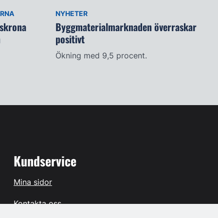
ARNA
NYHETER
lskrona
Byggmaterialmarknaden överraskar
n
positivt
Ökning med 9,5 procent.
Kundservice
Mina sidor
Kontakta oss