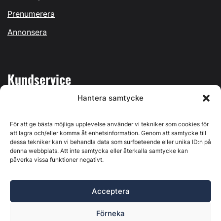
Prenumerera
Annonsera
Kundservice
Hantera samtycke
Mina sidor
Kontakta oss
För att ge bästa möjliga upplevelse använder vi tekniker som cookies för
att lagra och/eller komma åt enhetsinformation. Genom att samtycke till
dessa tekniker kan vi behandla data som surfbeteende eller unika ID:n på
denna webbplats. Att inte samtycka eller återkalla samtycke kan
påverka vissa funktioner negativt.
Byggvärlden produceras av
Svenska Media i Ljusdal AB
,
Östernäsvägen 1, 827 32 Ljusdal, org.nr: 556625-6425 -
Acceptera
Ansvarig utgivare: Henrik Ekberg. Innehållet på denna
webbplats är upphovsrättsligt skyddat. Ange källa vid citering.
Förneka
Byggvärlden är en del av
Marknadsdatagruppen
.