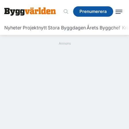
Prenumerera
Prenumerera
Nyheter
Projektnytt
Stora Byggdagen
Årets Byggchef
Krö