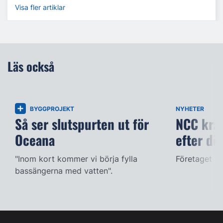
Visa fler artiklar
Läs också
BYGGPROJEKT
NYHETER
Så ser slutspurten ut för
NCC kräv
Oceana
efter dö
"Inom kort kommer vi börja fylla
Företaget ac
bassängerna med vatten".