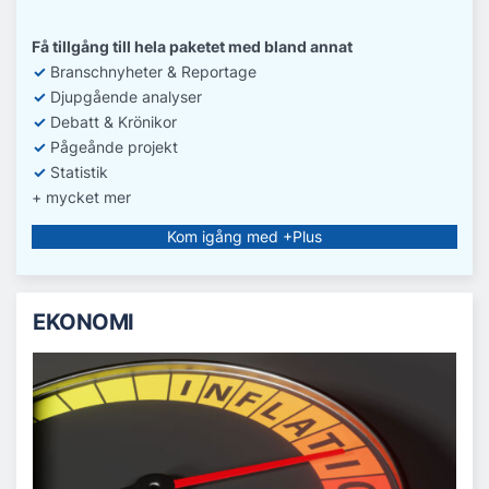
Få tillgång till hela paketet med bland annat
✓
Branschnyheter & Reportage
✓
D
jupgående analyser
✓
Debatt
& Krönikor
✓
Pågeånde projekt
✓
Statistik
+ mycket mer
Kom igång med +Plus
EKONOMI