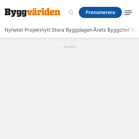
Prenumerera
Prenumerera
Nyheter
Projektnytt
Stora Byggdagen
Årets Byggchef
Krö