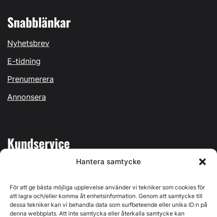
Snabblänkar
Nyhetsbrev
E-tidning
Prenumerera
Annonsera
Kundservice
Hantera samtycke
Mina sidor
Kontakta oss
För att ge bästa möjliga upplevelse använder vi tekniker som cookies för
att lagra och/eller komma åt enhetsinformation. Genom att samtycke till
dessa tekniker kan vi behandla data som surfbeteende eller unika ID:n på
denna webbplats. Att inte samtycka eller återkalla samtycke kan