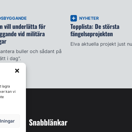
DSBYGGANDE
NYHETER
 vill underlätta för
Topplista: De största
ggande vid militära
fängelseprojekten
gar
Elva aktuella projekt just nu
antera buller och sådant på
ätt i dag".
t lagra
ker kan vi
nte
Snabblänkar
llningar