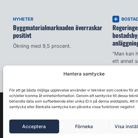
NYHETER
BOSTA
Byggmaterialmarknaden överraskar
Regeringen
positivt
bostadsby
anläggnin
Ökning med 9,5 procent.
"Man kan h
ett annat s
Hantera samtycke
För att ge bästa möjliga upplevelse använder vi tekniker som cookies för at
och/eller komma åt enhetsinformation. Genom att samtycke till dessa tekni
behandla data som surfbeteende eller unika ID:n på denna webbplats. Att i
samtycka eller återkalla samtycke kan påverka vissa funktioner negativt.
Acceptera
Förneka
Visa instä