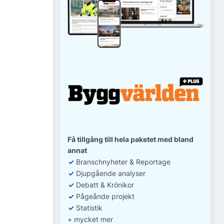
Få tillgång till hela paketet med bland
annat
✓
Branschnyheter & Reportage
✓
D
jupgående analyser
✓
Debatt
& Krönikor
✓
Pågeånde projekt
✓
Statistik
+ mycket mer