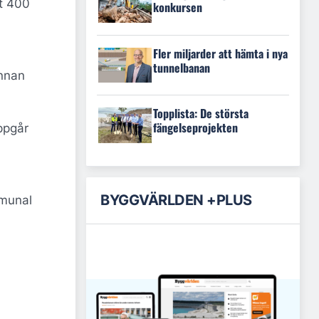
t 400
konkursen
Fler miljarder att hämta i nya
tunnelbanan
annan
Topplista: De största
fängelseprojekten
ppgår
BYGGVÄRLDEN +PLUS
mmunal