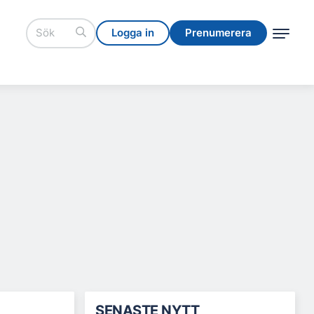
Logga in
Prenumerera
Logga in
Prenumerera
SENASTE NYTT