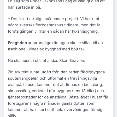
En sajt som Roger Jakobsson i dag är väldigt glad att
han surfade in på.
– Det är ett otroligt spännande projekt. Vi har ritat
några svenska flerbostadshus tidigare, men det är
första gången vi ritar en sådan här lyxanläggning.
Enligt den
ursprungliga ritningen skulle villan bli en
traditionell kinesisk byggnad med böjt tak.
Nu ska huset i stället andas Skandinavien.
Zin arkitektur har utgått från den redan färdigbyggda
souterrängdelen och utformat en trevåningsvilla
ovanpå. I huset kommer det att finnas en biosalong,
simbassäng, verkstad (för byggherrens 13 bilar) och
tjänstebostäder för de anställda. Bästa läget i huset får
företagarens några månader gamla dotter, som
kommer att ha i stort sett hela övervåningen för sig
själv.