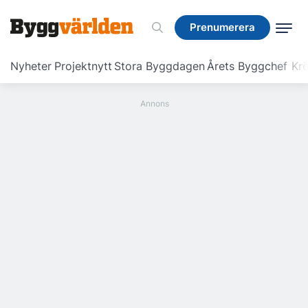
Prenumerera
Prenumerera
Nyheter
Projektnytt
Stora Byggdagen
Årets Byggchef
Krö