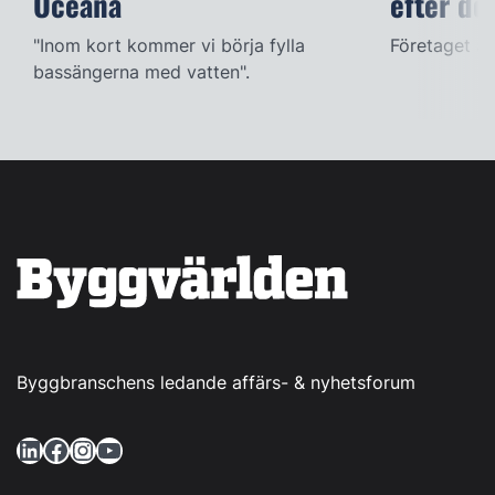
Oceana
efter dö
"Inom kort kommer vi börja fylla
Företaget ac
bassängerna med vatten".
Byggbranschens ledande affärs- & nyhetsforum
LinkedIn
Facebook
Instagram
YouTube