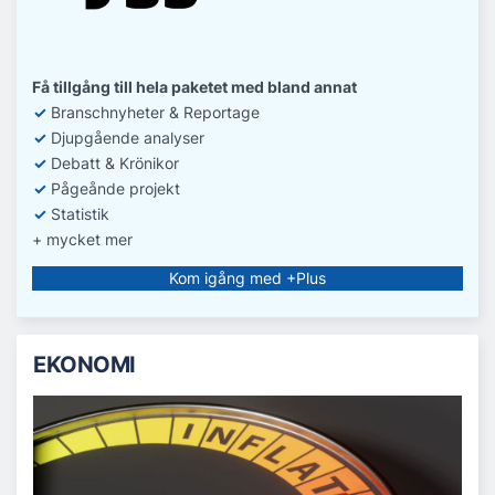
Få tillgång till hela paketet med bland annat
✓
Branschnyheter & Reportage
✓
D
jupgående analyser
✓
Debatt
& Krönikor
✓
Pågeånde projekt
✓
Statistik
+ mycket mer
Kom igång med +Plus
EKONOMI