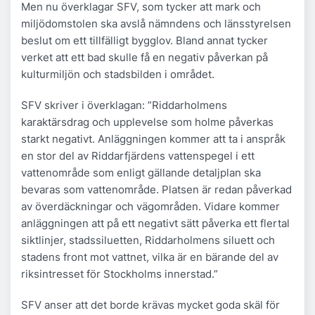
Men nu överklagar SFV, som tycker att mark och
miljödomstolen ska avslå nämndens och länsstyrelsen
beslut om ett tillfälligt bygglov. Bland annat tycker
verket att ett bad skulle få en negativ påverkan på
kulturmiljön och stadsbilden i området.
SFV skriver i överklagan: ”Riddarholmens
karaktärsdrag och upplevelse som holme påverkas
starkt negativt. Anläggningen kommer att ta i anspråk
en stor del av Riddarfjärdens vattenspegel i ett
vattenområde som enligt gällande detaljplan ska
bevaras som vattenområde. Platsen är redan påverkad
av överdäckningar och vägområden. Vidare kommer
anläggningen att på ett negativt sätt påverka ett flertal
siktlinjer, stadssiluetten, Riddarholmens siluett och
stadens front mot vattnet, vilka är en bärande del av
riksintresset för Stockholms innerstad.”
SFV anser att det borde krävas mycket goda skäl för