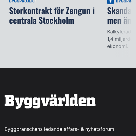
BYGGPROJEKT
BYGGPROJ
Storkontrakt för Zengun i
Skandalb
centrala Stockholm
men änd
Kalkylerade 
1,4 miljarde
ekonomi.
Byggbranschens ledande affärs- & nyhetsforum