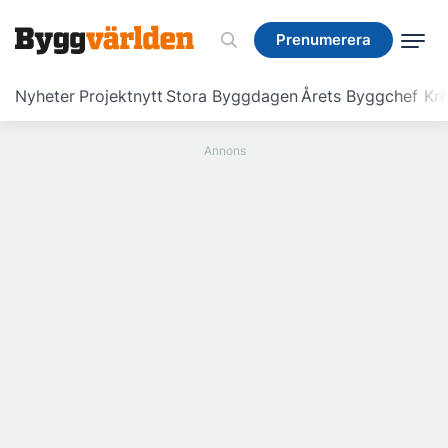
Prenumerera
Prenumerera
Nyheter
Projektnytt
Stora Byggdagen
Årets Byggchef
Krö