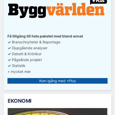
Få tillgång till hela paketet med bland annat
✓
Branschnyheter & Reportage
✓
D
jupgående analyser
✓
Debatt
& Krönikor
✓
Pågeånde projekt
✓
Statistik
+ mycket mer
Kom igång med +Plus
EKONOMI