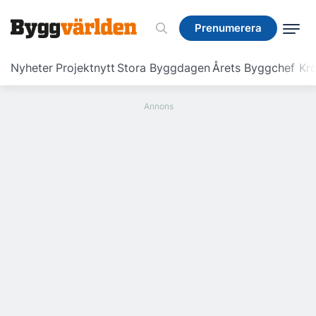
Prenumerera
Prenumerera
Nyheter
Projektnytt
Stora Byggdagen
Årets Byggchef
Krö