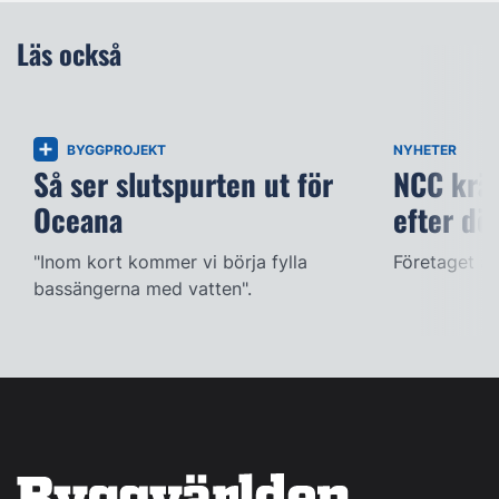
Läs också
BYGGPROJEKT
NYHETER
Så ser slutspurten ut för
NCC kräv
Oceana
efter dö
"Inom kort kommer vi börja fylla
Företaget ac
bassängerna med vatten".