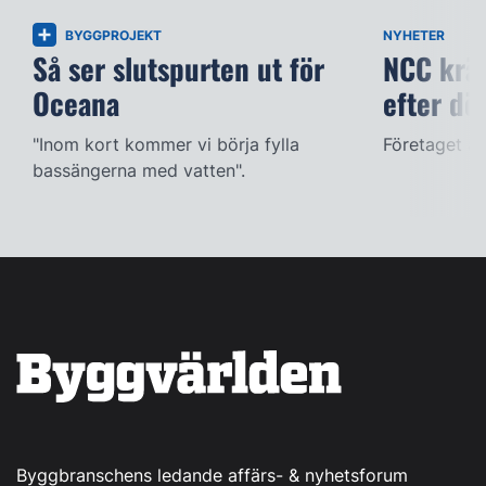
BYGGPROJEKT
NYHETER
Så ser slutspurten ut för
NCC kräv
Oceana
efter dö
"Inom kort kommer vi börja fylla
Företaget ac
bassängerna med vatten".
Byggbranschens ledande affärs- & nyhetsforum