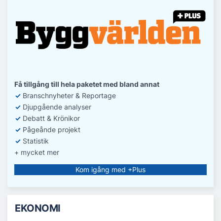
Få tillgång till hela paketet med bland annat
✓
Branschnyheter & Reportage
✓
D
jupgående analyser
✓
Debatt
& Krönikor
✓
Pågeånde projekt
✓
Statistik
+ mycket mer
Kom igång med +Plus
EKONOMI