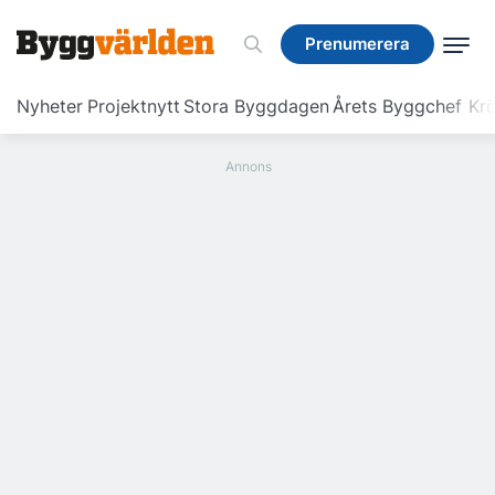
Prenumerera
Prenumerera
Nyheter
Projektnytt
Stora Byggdagen
Årets Byggchef
Krö