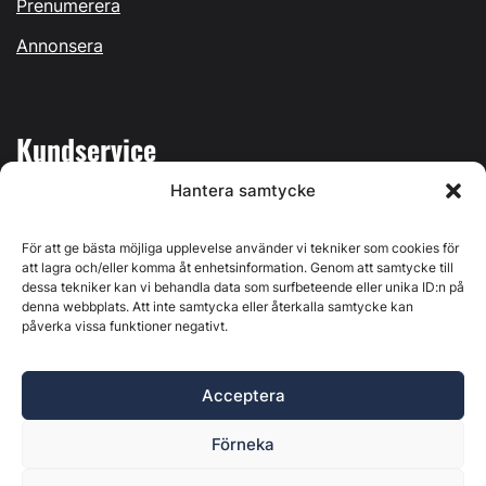
Prenumerera
Annonsera
Kundservice
Hantera samtycke
Mina sidor
Kontakta oss
För att ge bästa möjliga upplevelse använder vi tekniker som cookies för
att lagra och/eller komma åt enhetsinformation. Genom att samtycke till
dessa tekniker kan vi behandla data som surfbeteende eller unika ID:n på
denna webbplats. Att inte samtycka eller återkalla samtycke kan
påverka vissa funktioner negativt.
Byggvärlden produceras av
Svenska Media i Ljusdal AB
,
Östernäsvägen 1, 827 32 Ljusdal, org.nr: 556625-6425 -
Acceptera
Ansvarig utgivare: Henrik Ekberg. Innehållet på denna
webbplats är upphovsrättsligt skyddat. Ange källa vid citering.
Förneka
Byggvärlden är en del av
Marknadsdatagruppen
.
Policy för datahantering, integritet och cookies