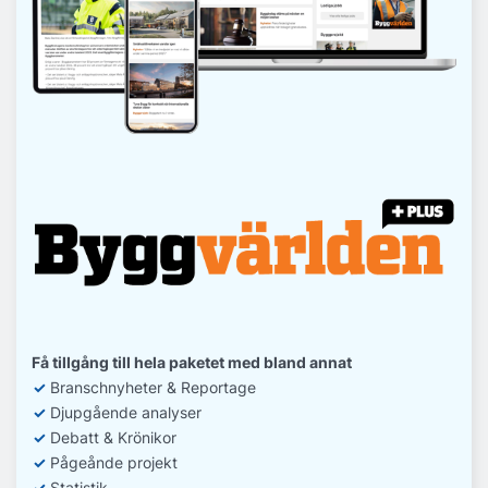
Få tillgång till hela paketet med bland annat
✓
Branschnyheter & Reportage
✓
D
jupgående analyser
✓
Debatt
& Krönikor
✓
Pågeånde projekt
✓
Statistik