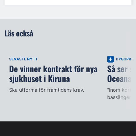
Läs också
SENASTE NYTT
BYGGPROJ
De vinner kontrakt för nya
Så ser s
sjukhuset i Kiruna
Oceana
Ska utforma för framtidens krav.
"Inom kort k
bassängerna