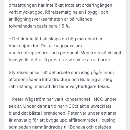
omsättningen har inte ökat trots att orderingången
varit mycket god. Rörelsemarginalen i bygg- och
anläggningsverksamheten är på rullande
tolvmånadersbasis bara 1,5 %.
– Det är inte lätt att skapa en hög marginal i en
högkonjunktur. Det är huggsexa om
underentreprenörer och personal. Men trots att vi tagit
hänsyn till detta så presterar vi sämre än vi borde.
Styrelsen anser att det arbete som idag pågår inom
affärsområdena Infrastructure och Building är steg i
rätt riktning, men att det behövs ytterligare fokus.
– Peter Wågström har varit koncernchef i NCC under
sex år. Under denna tid har NCC:s aktie utvecklats
bland det bästa i branschen. Peter var under ett antal
år ansvarig för att bygga upp affärsområdet Housing,
som sedan namnändrades till Bonava och delades