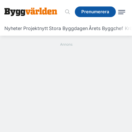
Prenumerera
Prenumerera
Nyheter
Projektnytt
Stora Byggdagen
Årets Byggchef
Krö