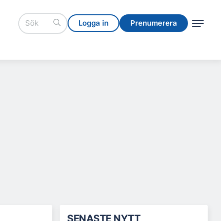
Logga in
Prenumerera
Logga in
Prenumerera
SENASTE NYTT