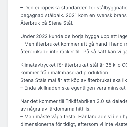
– Den europeiska standarden för stålbyggnatio
begagnad stålbalk. 2021 kom en svensk branschs
Återbruk på Stena Stål.
Under 2022 kunde de börja bygga upp ett lage
– Men återbruket kommer att gå hand i hand me
återbrukade inte räcker till. På så sätt kan vi 
Klimatavtrycket för återbrukat stål är 35 kilo 
kommer från malmbaserad produktion.
Stena Ståls mål är att köp av återbrukat ska likn
– Enda skillnaden ska egentligen vara minskat u
När det kommer till Trikåfabriken 2.0 så dela
av några av lärdomarna hittills.
– Man måste våga testa. Här landade vi i en hy
dimensionerna för tidigt, eftersom vi inte visste