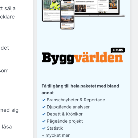
t sälja
cklare
 det
 som
Få tillgång till hela paketet med bland
annat
✓
Branschnyheter & Reportage
✓
D
jupgående analyser
 med sig
✓
Debatt
& Krönikor
✓
Pågeånde projekt
 låsa
✓
Statistik
+ mycket mer