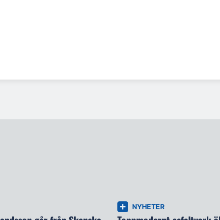
NYHETER
landsson går från Skanska
Toppmodernt asfaltverk ö