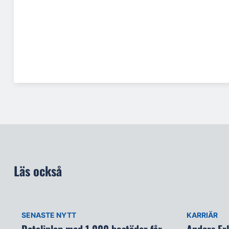
Läs också
SENASTE NYTT
KARRIÄR
Detaljplan med 1 000 bostäder får
Anders Er