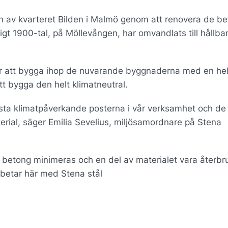
 av kvarteret Bilden i Malmö genom att renovera de bef
gt 1900-tal, på Möllevången, har omvandlats till hållba
lir att bygga ihop de nuvarande byggnaderna med en hel
tt bygga den helt klimatneutral.
törsta klimatpåverkande posterna i vår verksamhet och de
rial, säger Emilia Sevelius, miljösamordnare på Stena
betong minimeras och en del av materialet vara återbr
betar här med Stena stål