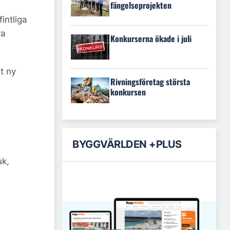
fängelseprojekten
intliga
ra
Konkurserna ökade i juli
t ny
Rivningsföretag största
konkursen
BYGGVÄRLDEN +PLUS
uk,