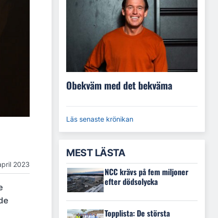
Obekväm med det bekväma
Läs senaste krönikan
MEST LÄSTA
april 2023
NCC krävs på fem miljoner
efter dödsolycka
e
 de
Topplista: De största