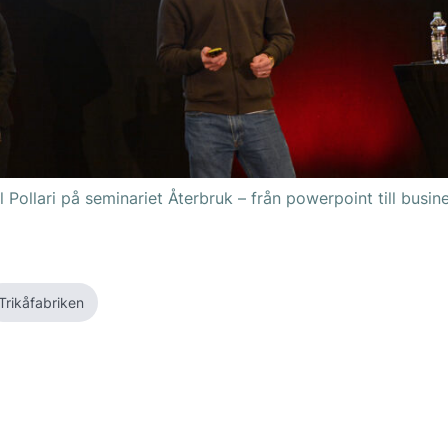
Pollari på seminariet Återbruk – från powerpoint till busine
Trikåfabriken