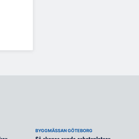
BYGGMÄSSAN GÖTEBORG
kar
Så skapas sunda arbetsplatser