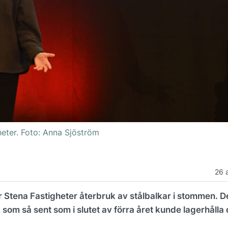
heter. Foto: Anna Sjöström
26 
ar Stena Fastigheter återbruk av stålbalkar i stommen. D
om så sent som i slutet av förra året kunde lagerhålla