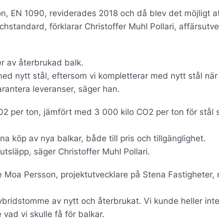
n, EN 1090, reviderades 2018 och då blev det möjligt at
tandard, förklarar Christoffer Muhl Pollari, affärsutve
r av återbrukad balk.
d nytt stål, eftersom vi kompletterar med nytt stål när
garantera leveranser, säger han.
CO2 per ton, jämfört med 3 000 kilo CO2 per ton för stål
a köp av nya balkar, både till pris och tillgänglighet.
tsläpp, säger Christoffer Muhl Pollari.
de Moa Persson, projektutvecklare på Stena Fastigheter,
bridstomme av nytt och återbrukat. Vi kunde heller inte
 vad vi skulle få för balkar.