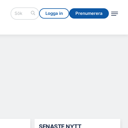
Logga in
Prenumerera
Logga in
Prenumerera
SENASTE NYTT