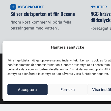
BYGGPROJEKT
NYHETER
Så ser slutspurten ut för Oceana
NCC krävs 
dödsolyck
"Inom kort kommer vi börja fylla
bassängerna med vatten".
Företaget 
Hantera samtycke
För att ge bästa möjliga upplevelse använder vi tekniker som cookies för at
och/eller komma åt enhetsinformation. Genom att samtycke till dessa tekni
behandla data som surfbeteende eller unika ID:n på denna webbplats. Att i
samtycka eller återkalla samtycke kan påverka vissa funktioner negativt.
Acceptera
Förneka
Visa instä
Byggbranschens ledande affärs- & nyhetsforum