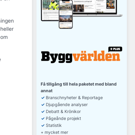
ningen
heller
 som
e
Få tillgång till hela paketet med bland
annat
✓
Branschnyheter & Reportage
✓
D
jupgående analyser
✓
Debatt
& Krönikor
✓
Pågeånde projekt
✓
Statistik
+ mycket mer