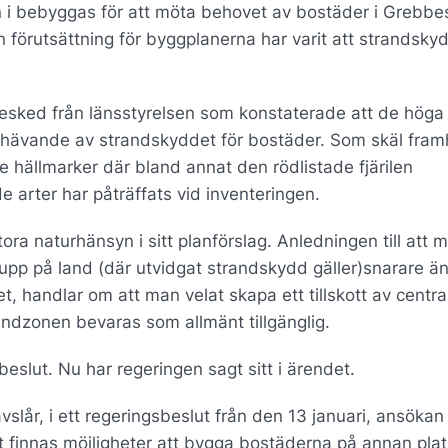
 bebyggas för att möta behovet av bostäder i Grebbe
 förutsättning för byggplanerna har varit att strandsky
esked från länsstyrelsen som konstaterade att de höga
phävande av strandskyddet för bostäder. Som skäl fram
 hällmarker där bland annat den rödlistade fjärilen
de arter har påträffats vid inventeringen.
 naturhänsyn i sitt planförslag. Anledningen till att 
 upp på land (där utvidgat strandskydd gäller)snarare än
, handlar om att man velat skapa ett tillskott av centra
ndzonen bevaras som allmänt tillgänglig.
slut. Nu har regeringen sagt sitt i ärendet.
slår, i ett regeringsbeslut från den 13 januari, ansökan
t finnas möjligheter att bygga bostäderna på annan pla