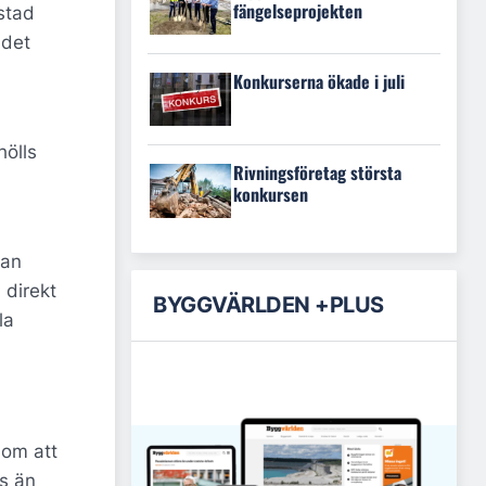
fängelseprojekten
stad
ddet
Konkurserna ökade i juli
hölls
Rivningsföretag största
konkursen
man
 direkt
BYGGVÄRLDEN +PLUS
la
 om att
ts än