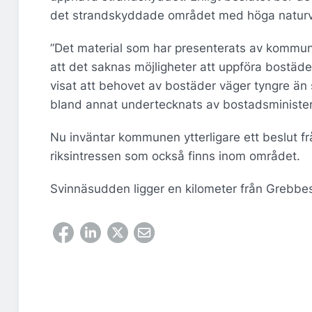
det strandskyddade området med höga natur
”Det material som har presenterats av kommunen
att det saknas möjligheter att uppföra bostä
visat att behovet av bostäder väger tyngre än s
bland annat undertecknats av bostadsministe
Nu inväntar kommunen ytterligare ett beslut f
riksintressen som också finns inom området.
Svinnäsudden ligger en kilometer från Grebbe