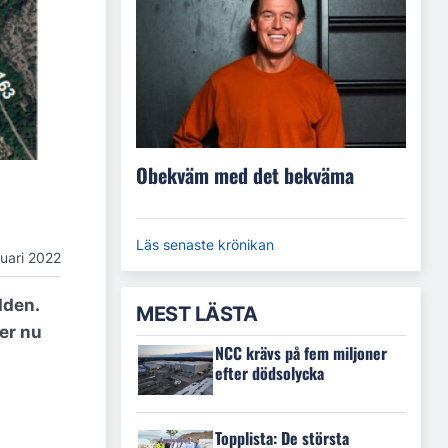
Obekväm med det bekväma
Läs senaste krönikan
nuari 2022
dden.
MEST LÄSTA
ter nu
NCC krävs på fem miljoner
efter dödsolycka
Topplista: De största