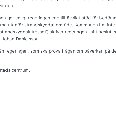
värden.
 ger enligt regeringen inte tillräckligt stöd för bedöm
derna utanför strandskyddat område. Kommunen har inte 
trandskyddsintresset”, skriver regeringen i sitt beslut,
r Johan Danielsson.
rån regeringen, som ska pröva frågan om påverkan på d
stads centrum.