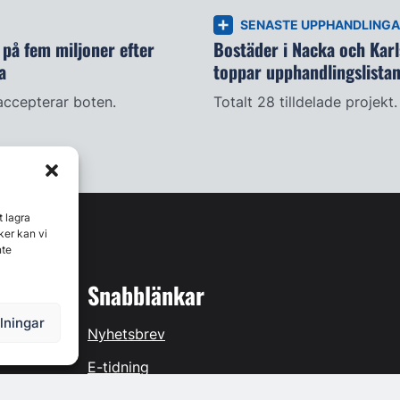
SENASTE UPPHANDLING
på fem miljoner efter
Bostäder i Nacka och Kar
a
toppar upphandlingslista
accepterar boten.
Totalt 28 tilldelade projekt.
t lagra
ker kan vi
nte
Snabblänkar
llningar
Nyhetsbrev
E-tidning