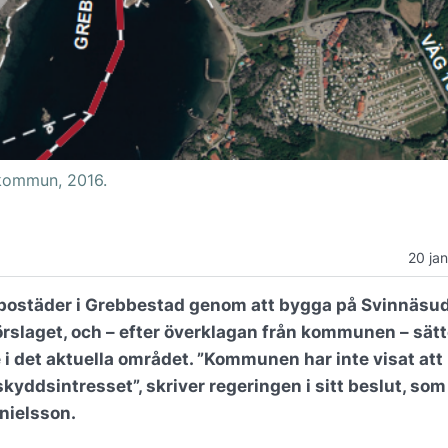
kommun, 2016.
20 ja
bostäder i Grebbestad genom att bygga på Svinnäsu
förslaget, och – efter överklagan från kommunen – sät
 det aktuella området. ”Kommunen har inte visat att
yddsintresset”, skriver regeringen i sitt beslut, som
nielsson.