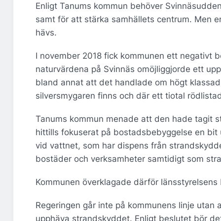
Enligt Tanums kommun behöver Svinnäsudden i
samt för att stärka samhällets centrum. Men en
hävs.
I november 2018 fick kommunen ett negativt b
naturvärdena på Svinnäs omöjliggjorde ett up
bland annat att det handlade om högt klassade
silversmygaren finns och där ett tiotal rödlista
Tanums kommun menade att den hade tagit stora
hittills fokuserat på bostadsbebyggelse en bit
vid vattnet, som har dispens från strandskyddet
bostäder och verksamheter samtidigt som stra
Kommunen överklagade därför länsstyrelsens be
Regeringen går inte på kommunens linje utan av
upphäva strandskyddet. Enligt beslutet bör de