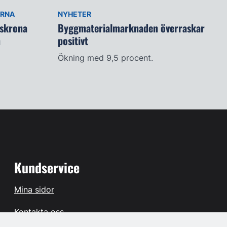
ARNA
NYHETER
lskrona
Byggmaterialmarknaden överraskar
n
positivt
Ökning med 9,5 procent.
Kundservice
Mina sidor
Kontakta oss