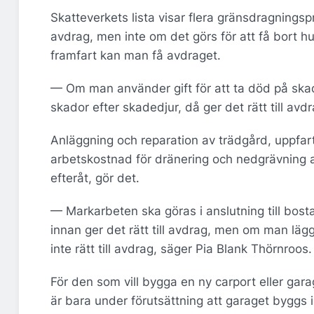
Skatteverkets lista visar flera gränsdragningspr
avdrag, men inte om det görs för att få bort
framfart kan man få avdraget.
— Om man använder gift för att ta död på skad
skador efter skadedjur, då ger det rätt till avd
Anläggning och reparation av trädgård, uppfart 
arbetskostnad för dränering och nedgrävning av
efteråt, gör det.
— Markarbeten ska göras i anslutning till bosta
innan ger det rätt till avdrag, men om man läg
inte rätt till avdrag, säger Pia Blank Thörnroos.
För den som vill bygga en ny carport eller gar
är bara under förutsättning att garaget byggs i