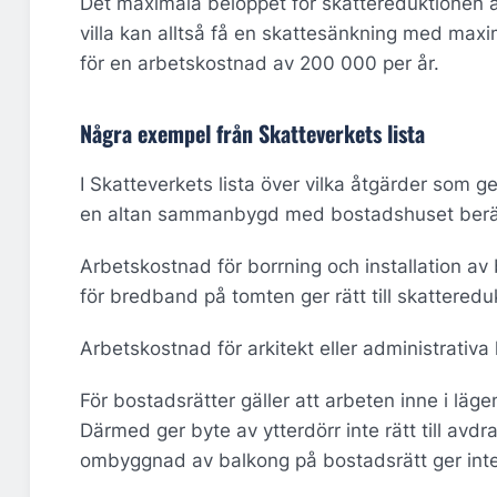
Det maximala beloppet för skattereduktionen 
villa kan alltså få en skattesänkning med maxi
för en arbetskostnad av 200 000 per år.
Några exempel från Skatteverkets lista
I Skatteverkets lista över vilka åtgärder som ger
en altan sammanbygd med bostadshuset berätti
Arbetskostnad för borrning och installation a
för bredband på tomten ger rätt till skatteredu
Arbetskostnad för arkitekt eller administrativa 
För bostadsrätter gäller att arbeten inne i läge
Därmed ger byte av ytterdörr inte rätt till avd
ombyggnad av balkong på bostadsrätt ger inte r