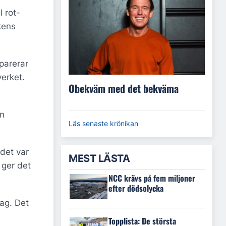
l rot-
kens
parerar
verket.
Obekväm med det bekväma
en
Läs senaste krönikan
 det var
MEST LÄSTA
 ger det
NCC krävs på fem miljoner
efter dödsolycka
rag. Det
Topplista: De största