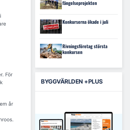
fängelseprojekten
i
Konkurserna ökade i juli
are
Rivningsföretag största
konkursen
r. För
BYGGVÄRLDEN +PLUS
nk
fem år
nroos.