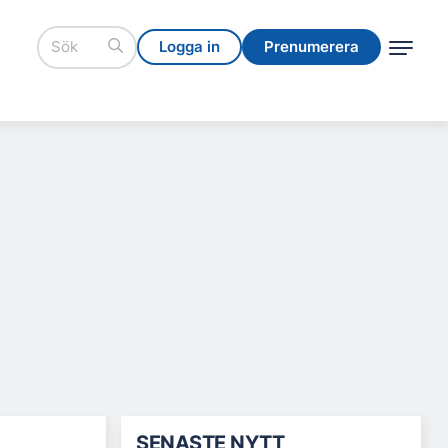
Logga in
Prenumerera
Logga in
Prenumerera
SENASTE NYTT