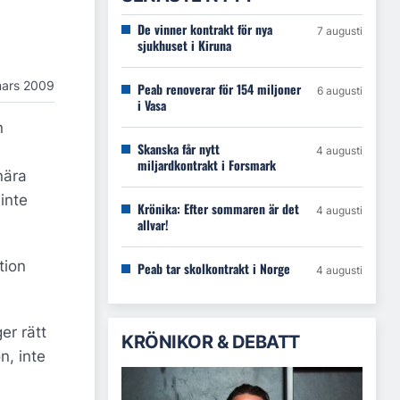
De vinner kontrakt för nya
7 augusti
sjukhuset i Kiruna
mars 2009
Peab renoverar för 154 miljoner
6 augusti
i Vasa
n
Skanska får nytt
4 augusti
miljardkontrakt i Forsmark
nära
inte
Krönika: Efter sommaren är det
4 augusti
allvar!
tion
Peab tar skolkontrakt i Norge
4 augusti
er rätt
KRÖNIKOR & DEBATT
n, inte