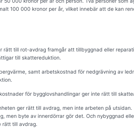
är 50 000 kronor per år och person. Två personer som ä
malt 100 000 kronor per år, vilket innebär att de kan re
 rätt till rot-avdrag framgår att tillbyggnad eller reparat
gar till skattereduktion.
v bergvärme, samt arbetskostnad för nedgrävning av led
ktion.
kostnader för bygglovshandlingar ger inte rätt till skatt
nheten ger rätt till avdrag, men inte arbeten på utsidan.
rag, men byte av innerdörrar gör det. Och nybyggnad elle
ätt till avdrag.