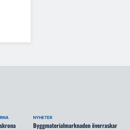
ARNA
NYHETER
lskrona
Byggmaterialmarknaden överraskar