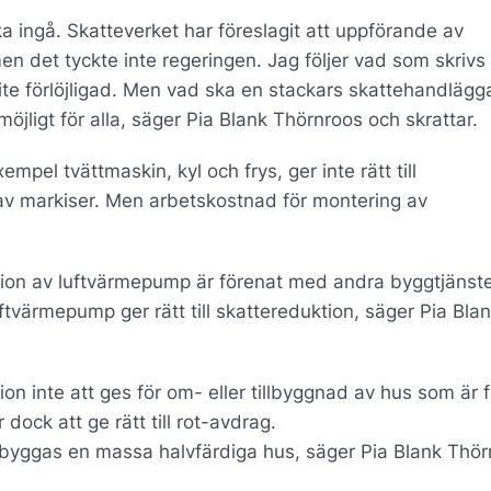
 ingå. Skatteverket har föreslagit att uppförande av
 det tyckte inte regeringen. Jag följer vad som skrivs 
 lite förlöjligad. Men vad ska en stackars skattehandlägg
jligt för alla, säger Pia Blank Thörnroos och skrattar.
xempel tvättmaskin, kyl och frys, ger inte rätt till
 av markiser. Men arbetskostnad för montering av
lation av luftvärmepump är förenat med andra byggtjänste
luftvärmepump ger rätt till skattereduktion, säger Pia Bla
n inte att ges för om- eller tillbyggnad av hus som är 
ock att ge rätt till rot-avdrag.
ka byggas en massa halvfärdiga hus, säger Pia Blank Thör