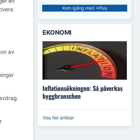
ger en
Kom igång med +Plus
novera
EKONOMI
ion av
ningar
Inflationsökningen: Så påverkas
byggbranschen
eavdrag.
Visa fler artiklar
r