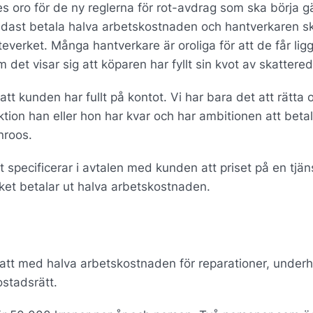
es oro för de ny reglerna för rot-avdrag som ska börja g
 endast betala halva arbetskostnaden och hantverkaren sk
verket. Många hantverkare är oroliga för att de får lig
det visar sig att köparen har fyllt sin kvot av skattered
t kunden har fullt på kontot. Vi har bara det att rätta 
ion han eller hon har kvar och har ambitionen att betal
nroos.
 specificerar i avtalen med kunden att priset på en tjän
rket betalar ut halva arbetskostnaden.
tt med halva arbetskostnaden för reparationer, underhål
ostadsrätt.