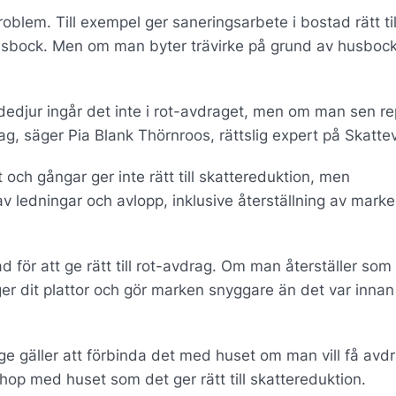
oblem. Till exempel ger saneringsarbete i bostad rätt til
 husbock. Men om man byter trävirke på grund av husboc
edjur ingår det inte i rot-avdraget, men om man sen re
rag, säger Pia Blank Thörnroos, rättslig expert på Skatte
och gångar ger inte rätt till skattereduktion, men
 ledningar och avlopp, inklusive återställning av mark
d för att ge rätt till rot-avdrag. Om man återställer som
ger dit plattor och gör marken snyggare än det var innan
age gäller att förbinda det med huset om man vill få avd
hop med huset som det ger rätt till skattereduktion.