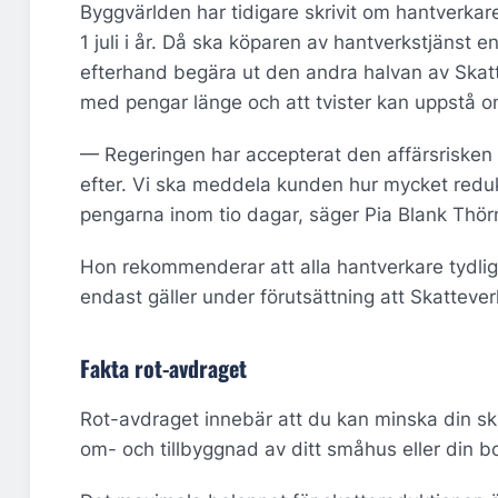
Byggvärlden har tidigare skrivit om hantverkar
1 juli i år. Då ska köparen av hantverkstjänst
efterhand begära ut den andra halvan av Skatte
med pengar länge och att tvister kan uppstå om 
— Regeringen har accepterat den affärsrisken at
efter. Vi ska meddela kunden hur mycket redukt
pengarna inom tio dagar, säger Pia Blank Thör
Hon rekommenderar att alla hantverkare tydligt
endast gäller under förutsättning att Skatteve
Fakta rot-avdraget
Rot-avdraget innebär att du kan minska din ska
om- och tillbyggnad av ditt småhus eller din b