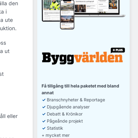
älla den
a i
ga ute
uktion.
oss
a ut
st
Få tillgång till hela paketet med bland
annat
✓
Branschnyheter & Reportage
✓
D
jupgående analyser
✓
Debatt
& Krönikor
l eller
✓
Pågeånde projekt
✓
Statistik
+ mycket mer